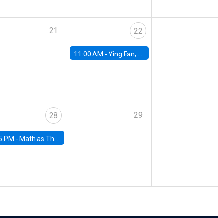
21
22
11:00 AM -
Ying Fan, University of Michigan
29
28
5 PM -
Mathias Thoenig, University of Lausanne