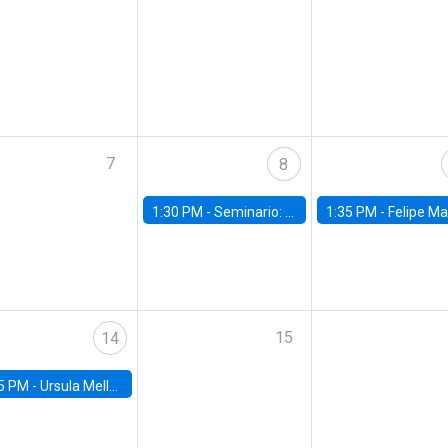
7
8
1:30 PM -
Seminario: “Recuperando la humanidad para progresar en la era de la IA»
1:35 PM -
Felipe Martínez, alumno Doctorado en Ec
15
14
5 PM -
Ursula Mello, Insper - Institute of Education and Research