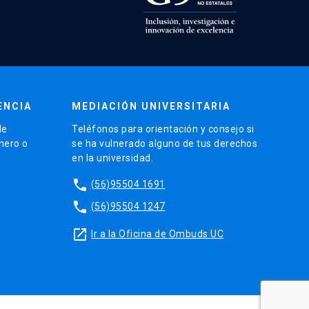
ENCIA
MEDIACIÓN UNIVERSITARIA
de
Teléfonos para orientación y consejo si
énero o
se ha vulnerado alguno de tus derechos
en la universidad.
phone
(56)95504 1691
phone
(56)95504 1247
launch
Ir a la Oficina de Ombuds UC