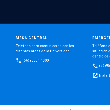
MESA CENTRAL
EMERGE
Teléfono para comunicarse con las
Teléfono e
distintas áreas de la Universidad.
situación 
dentro de
phone
(56)95504 4000
phone
(56)9
launch
Ir al 