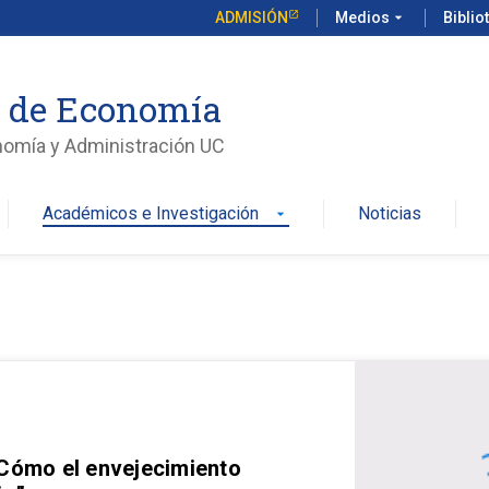
ADMISIÓN
Medios
arrow_drop_down
Biblio
o de Economía
nomía y Administración UC
Académicos e Investigación
Noticias
arrow_drop_down
 Cómo el envejecimiento