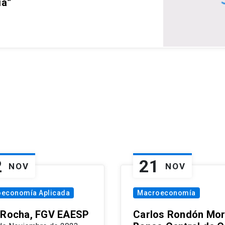
ia”
2
21
NOV
NOV
oeconomía Aplicada
Macroeconomía
 Rocha, FGV EAESP
Carlos Rondón Mor