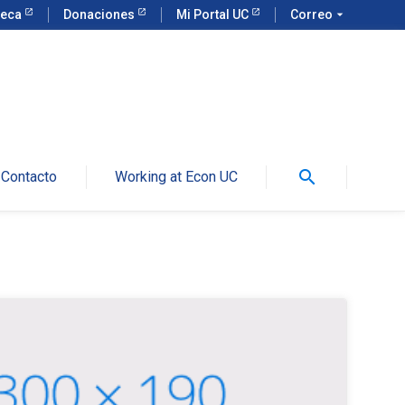
teca
Donaciones
Mi Portal UC
Correo
arrow_drop_down
search
Contacto
Working at Econ UC