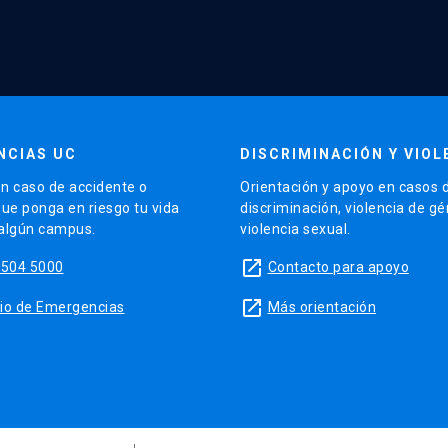
NCIAS UC
DISCRIMINACIÓN Y VIOL
n caso de accidente o
Orientación y apoyo en casos 
que ponga en riesgo tu vida
discriminación, violencia de g
 algún campus.
violencia sexual.
launch
5504 5000
Contacto para apoyo
launch
sitio de Emergencias
Más orientación