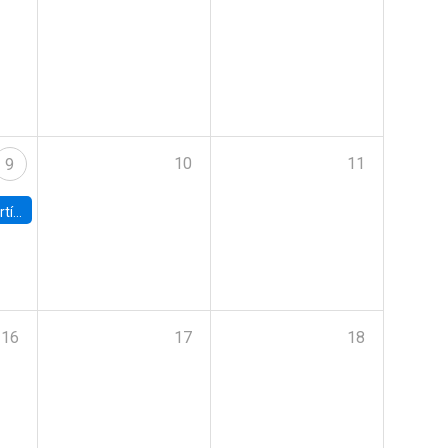
10
11
9
onomía UC
16
17
18