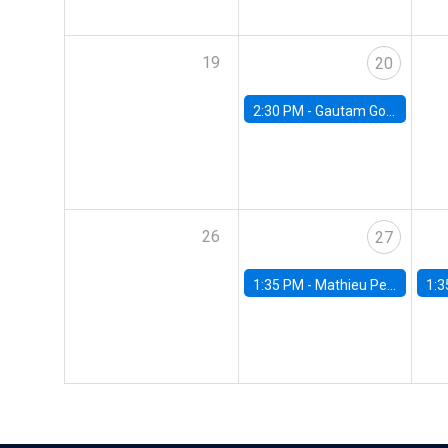
19
20
2:30 PM -
Gautam Gowrisankaran, Columbia University
26
27
1:35 PM -
Mathieu Pedemonte, IDB
1:3