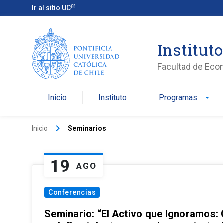
Ir al sitio UC
Institut
Facultad de Eco
Inicio
Instituto
Programas
arrow_drop_down
keyboard_arrow_right
Inicio
Seminarios
19
AGO
Conferencias
Seminario: “El Activo que Ignoramos: