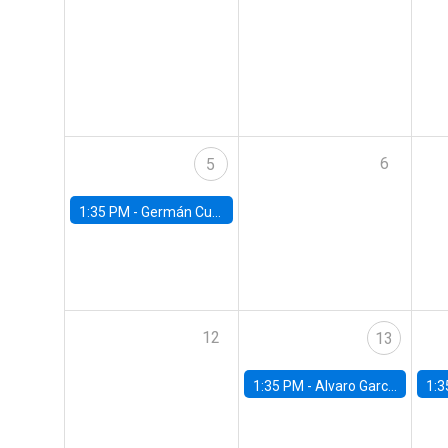
6
5
1:35 PM -
Germán Cubas, University of Houston
12
13
1:35 PM -
Alvaro Garcia-Marin, Universidad de Los Andes
1:3