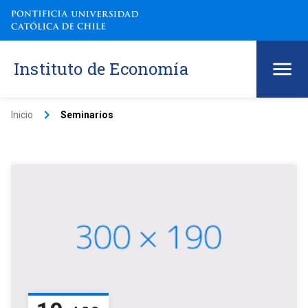
Instituto de Economía
keyboard_arrow_right
Inicio
Seminarios