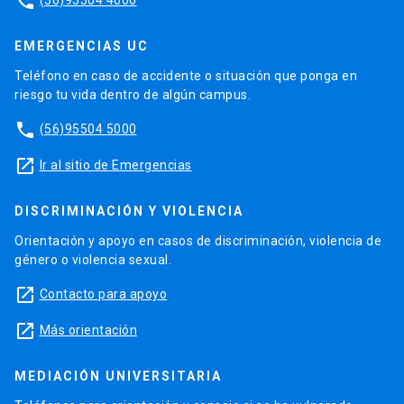
phone
EMERGENCIAS UC
Teléfono en caso de accidente o situación que ponga en
riesgo tu vida dentro de algún campus.
phone
(56)95504 5000
launch
Ir al sitio de Emergencias
DISCRIMINACIÓN Y VIOLENCIA
Orientación y apoyo en casos de discriminación, violencia de
género o violencia sexual.
launch
Contacto para apoyo
launch
Más orientación
MEDIACIÓN UNIVERSITARIA