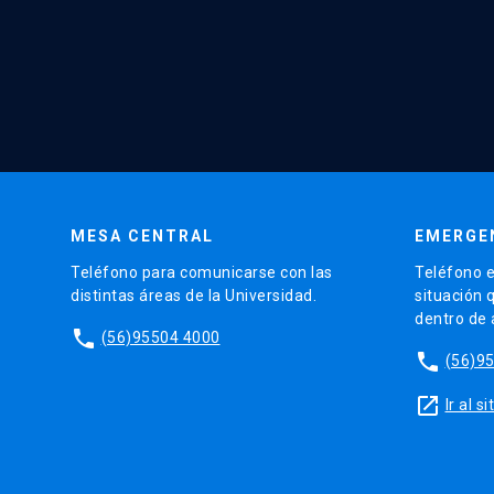
MESA CENTRAL
EMERGE
Teléfono para comunicarse con las
Teléfono e
distintas áreas de la Universidad.
situación 
dentro de
phone
(56)95504 4000
phone
(56)9
launch
Ir al 