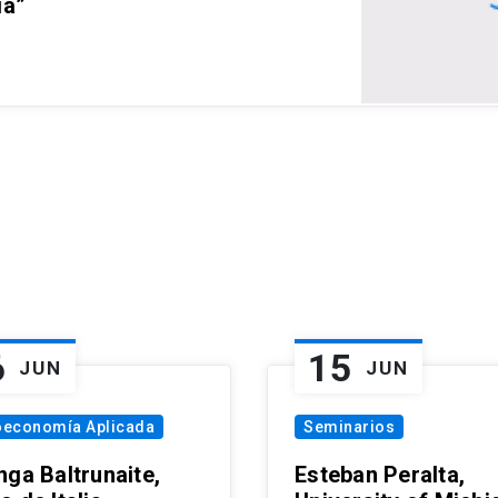
ia”
6
15
JUN
JUN
oeconomía Aplicada
Seminarios
nga Baltrunaite,
Esteban Peralta,