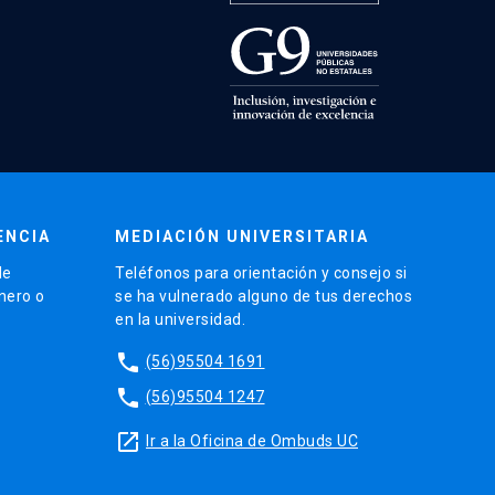
ENCIA
MEDIACIÓN UNIVERSITARIA
de
Teléfonos para orientación y consejo si
énero o
se ha vulnerado alguno de tus derechos
en la universidad.
phone
(56)95504 1691
phone
(56)95504 1247
launch
Ir a la Oficina de Ombuds UC