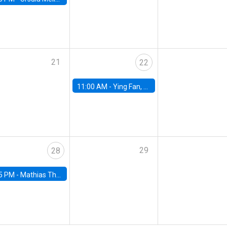
21
22
11:00 AM -
Ying Fan, University of Michigan
29
28
5 PM -
Mathias Thoenig, University of Lausanne