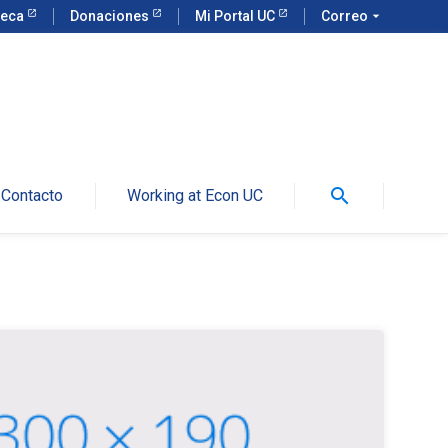
teca
Donaciones
Mi Portal UC
Correo
arrow_drop_down
search
Contacto
Working at Econ UC