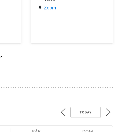
Zoom
>
TODAY
SÁB
DOM