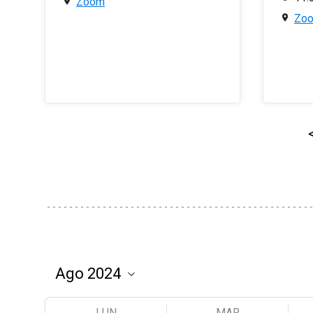
Zoom
Zo
LUN
MAR