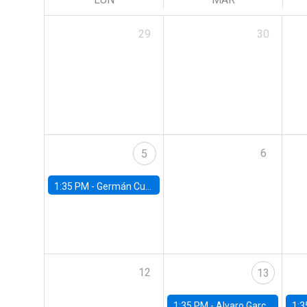
29
30
6
5
1:35 PM -
Germán Cubas, University of Houston
12
13
1:35 PM -
Alvaro Garcia-Marin, Universidad de Los Andes
1:3