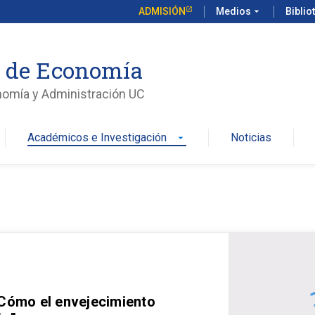
ADMISIÓN
Medios
arrow_drop_down
Biblio
o de Economía
nomía y Administración UC
Académicos e Investigación
Noticias
arrow_drop_down
 Cómo el envejecimiento