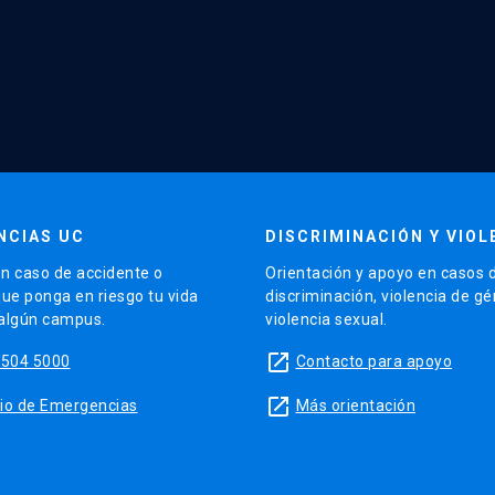
NCIAS UC
DISCRIMINACIÓN Y VIOL
n caso de accidente o
Orientación y apoyo en casos 
que ponga en riesgo tu vida
discriminación, violencia de g
 algún campus.
violencia sexual.
launch
5504 5000
Contacto para apoyo
launch
sitio de Emergencias
Más orientación