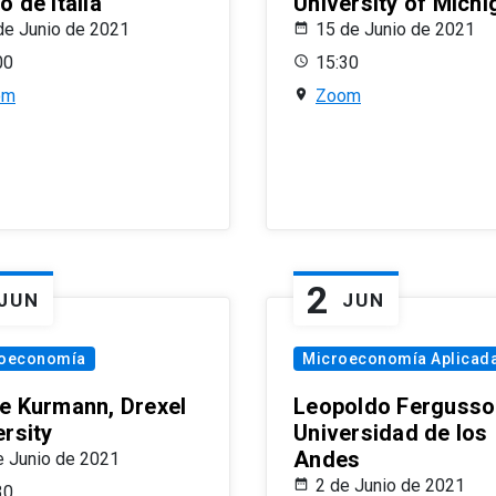
 de Italia
University of Michi
de Junio de 2021
15 de Junio de 2021
00
15:30
om
Zoom
2
JUN
JUN
oeconomía
Microeconomía Aplicad
e Kurmann, Drexel
Leopoldo Fergusso
ersity
Universidad de los
Andes
e Junio de 2021
2 de Junio de 2021
30