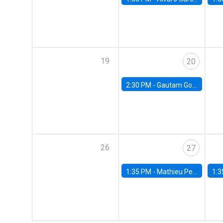
19
20
2:30 PM -
Gautam Gowrisankaran, Columbia University
26
27
1:35 PM -
Mathieu Pedemonte, IDB
1:3