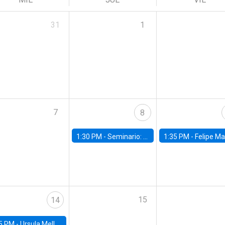
31
1
7
8
1:30 PM -
Seminario: “Recuperando la humanidad para progresar en la era de la IA»
1:35 PM -
Felipe Martínez, alumno Doctorado en Ec
15
14
5 PM -
Ursula Mello, Insper - Institute of Education and Research