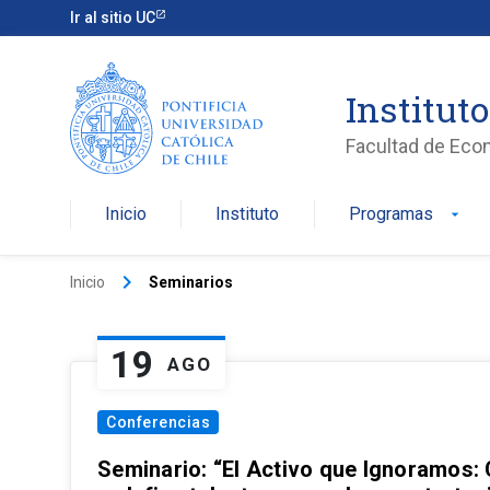
Ir al sitio UC
Institut
Facultad de Eco
Inicio
Instituto
Programas
arrow_drop_down
keyboard_arrow_right
Inicio
Seminarios
19
AGO
Conferencias
Seminario: “El Activo que Ignoramos: