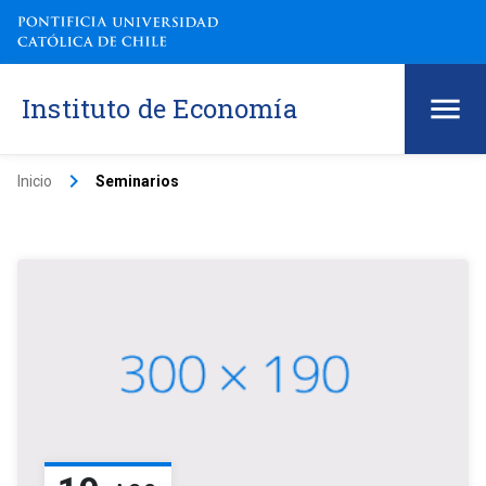
Instituto de Economía
keyboard_arrow_right
Inicio
Seminarios