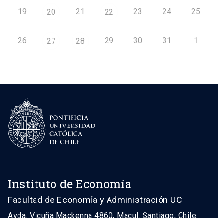
19
21
23
24
25
20
22
26
29
30
31
1
27
28
Instituto de Economía
Facultad de Economía y Administración UC
Avda. Vicuña Mackenna 4860, Macul. Santiago, Chile