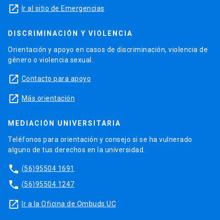
launch
Ir al sitio de Emergencias
DISCRIMINACIÓN Y VIOLENCIA
Orientación y apoyo en casos de discriminación, violencia de
género o violencia sexual.
launch
Contacto para apoyo
launch
Más orientación
MEDIACIÓN UNIVERSITARIA
Teléfonos para orientación y consejo si se ha vulnerado
alguno de tus derechos en la universidad.
phone
(56)95504 1691
phone
(56)95504 1247
launch
Ir a la Oficina de Ombuds UC