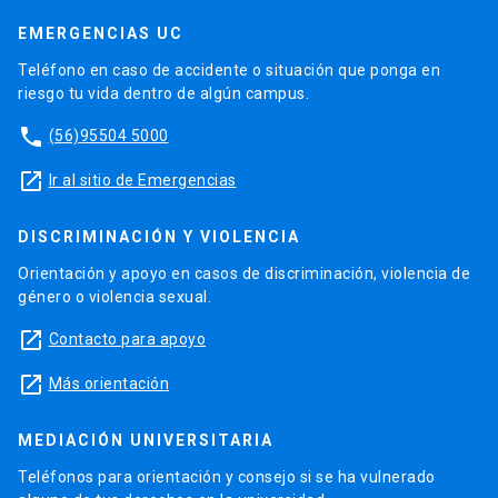
EMERGENCIAS UC
Teléfono en caso de accidente o situación que ponga en
riesgo tu vida dentro de algún campus.
phone
(56)95504 5000
launch
Ir al sitio de Emergencias
DISCRIMINACIÓN Y VIOLENCIA
Orientación y apoyo en casos de discriminación, violencia de
género o violencia sexual.
launch
Contacto para apoyo
launch
Más orientación
MEDIACIÓN UNIVERSITARIA
Teléfonos para orientación y consejo si se ha vulnerado