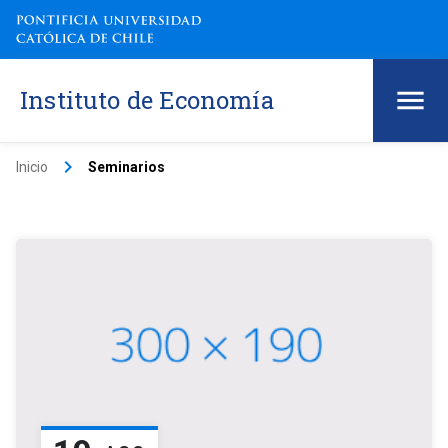
Instituto de Economía
keyboard_arrow_right
Inicio
Seminarios