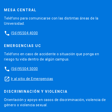
MESA CENTRAL
Teléfono para comunicarse con las distintas áreas de la
Universidad.
phone
(56)95504 4000
EMERGENCIAS UC
Teléfono en caso de accidente o situación que ponga en
riesgo tu vida dentro de algún campus.
phone
(56)95504 5000
launch
Ir al sitio de Emergencias
DISCRIMINACIÓN Y VIOLENCIA
Orientación y apoyo en casos de discriminación, violencia de
género o violencia sexual.