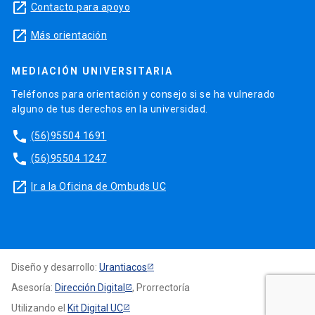
launch
Contacto para apoyo
launch
Más orientación
MEDIACIÓN UNIVERSITARIA
Teléfonos para orientación y consejo si se ha vulnerado
alguno de tus derechos en la universidad.
phone
(56)95504 1691
phone
(56)95504 1247
launch
Ir a la Oficina de Ombuds UC
Diseño y desarrollo:
Urantiacos
Asesoría:
Dirección Digital
, Prorrectoría
Utilizando el
Kit Digital UC