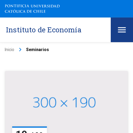
Instituto de Economía
keyboard_arrow_right
Inicio
Seminarios