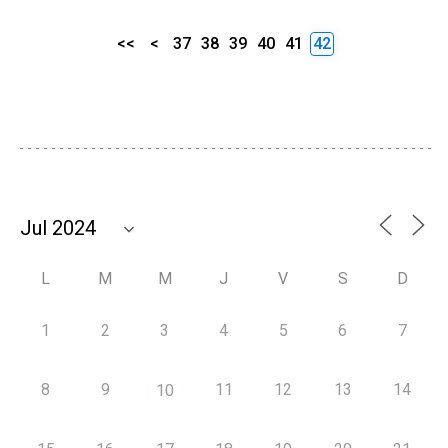
<<
<
37
38
39
40
41
42
L
M
M
J
V
S
D
1
2
3
4
5
6
7
8
9
11
12
13
14
10