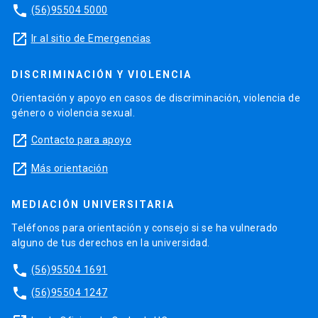
phone
(56)95504 5000
launch
Ir al sitio de Emergencias
DISCRIMINACIÓN Y VIOLENCIA
Orientación y apoyo en casos de discriminación, violencia de
género o violencia sexual.
launch
Contacto para apoyo
launch
Más orientación
MEDIACIÓN UNIVERSITARIA
Teléfonos para orientación y consejo si se ha vulnerado
alguno de tus derechos en la universidad.
phone
(56)95504 1691
phone
(56)95504 1247