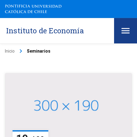
Instituto de Economía
keyboard_arrow_right
Inicio
Seminarios