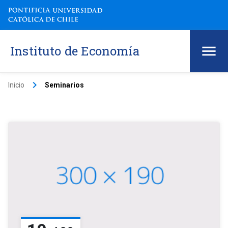
Instituto de Economía
keyboard_arrow_right
Inicio
Seminarios