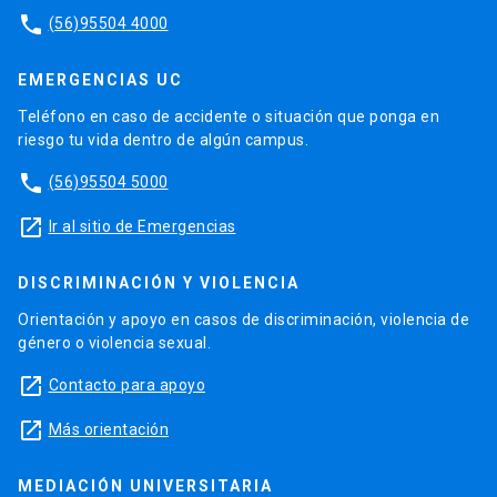
phone
(56)95504 4000
EMERGENCIAS UC
Teléfono en caso de accidente o situación que ponga en
riesgo tu vida dentro de algún campus.
phone
(56)95504 5000
launch
Ir al sitio de Emergencias
DISCRIMINACIÓN Y VIOLENCIA
Orientación y apoyo en casos de discriminación, violencia de
género o violencia sexual.
launch
Contacto para apoyo
launch
Más orientación
MEDIACIÓN UNIVERSITARIA