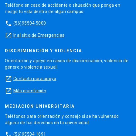
Teléfono en caso de accidente o situación que ponga en
riesgo tu vida dentro de algún campus.
phone
(56)95504 5000
launch
Ir al sitio de Emergencias
DISCRIMINACIÓN Y VIOLENCIA
Orientación y apoyo en casos de discriminación, violencia de
género o violencia sexual.
launch
Contacto para apoyo
launch
Más orientación
MEDIACIÓN UNIVERSITARIA
Teléfonos para orientación y consejo si se ha vulnerado
alguno de tus derechos en la universidad.
phone
(56)95504 1691