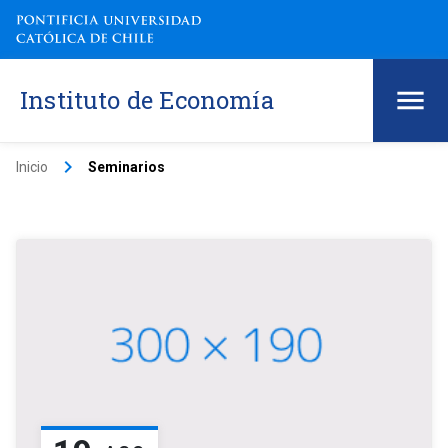
Instituto de Economía
keyboard_arrow_right
Inicio
Seminarios