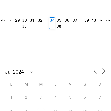
<<
<
29
30
31
32
34
35
36
37
39
40
>
>>
33
38
L
M
M
J
V
S
D
1
2
3
4
5
6
7