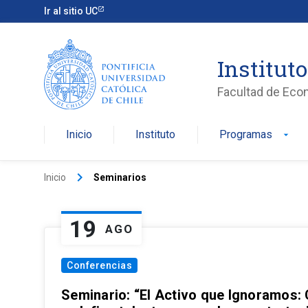
Ir al sitio UC
Institut
Facultad de Eco
Inicio
Instituto
Programas
arrow_drop_down
keyboard_arrow_right
Inicio
Seminarios
19
AGO
Conferencias
Seminario: “El Activo que Ignoramos: