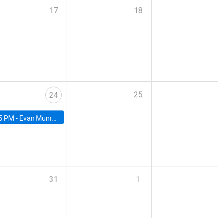
17
18
25
24
5 PM -
Evan Munro, Neyman Visiting Assistant Professor in the Department of Statistics at UC Berkeley
31
1