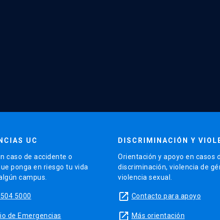
NCIAS UC
DISCRIMINACIÓN Y VIOL
n caso de accidente o
Orientación y apoyo en casos 
que ponga en riesgo tu vida
discriminación, violencia de g
 algún campus.
violencia sexual.
launch
5504 5000
Contacto para apoyo
launch
sitio de Emergencias
Más orientación