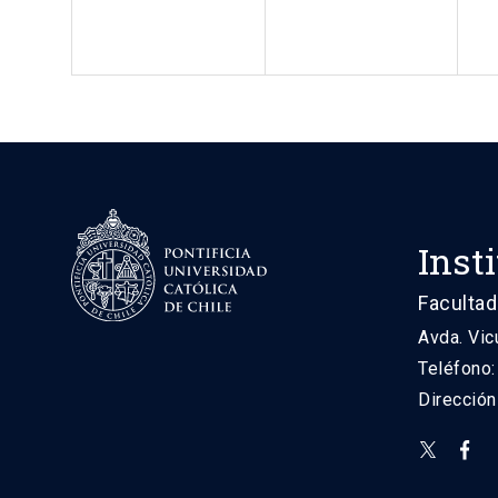
Inst
Facultad
Avda. Vic
Teléfono
Direcció