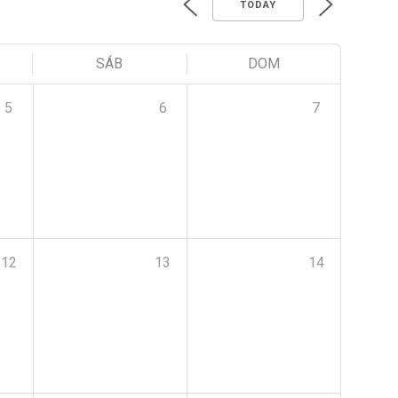
TODAY
SÁB
DOM
5
6
7
12
13
14