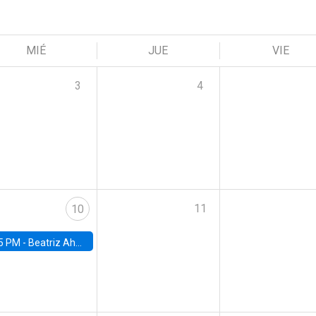
MIÉ
JUE
VIE
3
4
11
10
5 PM -
Beatriz Ahumada, PhD candidate, Universidad de Pittsburgh