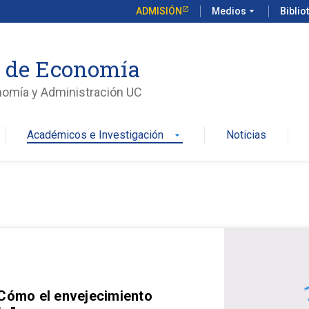
ADMISIÓN
Medios
arrow_drop_down
Biblio
o de Economía
nomía y Administración UC
Académicos e Investigación
Noticias
arrow_drop_down
 Cómo el envejecimiento