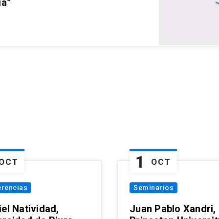
ia”
1
OCT
OCT
erencias
Seminarios
el Natividad,
Juan Pablo Xandri,