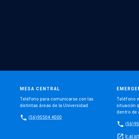
MESA CENTRAL
EMERGE
Teléfono para comunicarse con las
Teléfono e
distintas áreas de la Universidad.
situación 
dentro de
phone
(56)95504 4000
phone
(56)9
launch
Ir al 