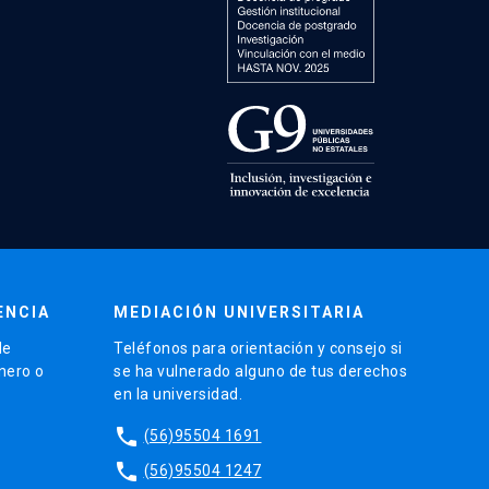
ENCIA
MEDIACIÓN UNIVERSITARIA
de
Teléfonos para orientación y consejo si
énero o
se ha vulnerado alguno de tus derechos
en la universidad.
phone
(56)95504 1691
phone
(56)95504 1247