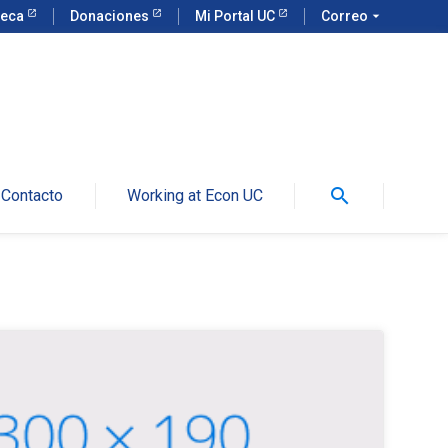
teca
Donaciones
Mi Portal UC
Correo
arrow_drop_down
search
Contacto
Working at Econ UC