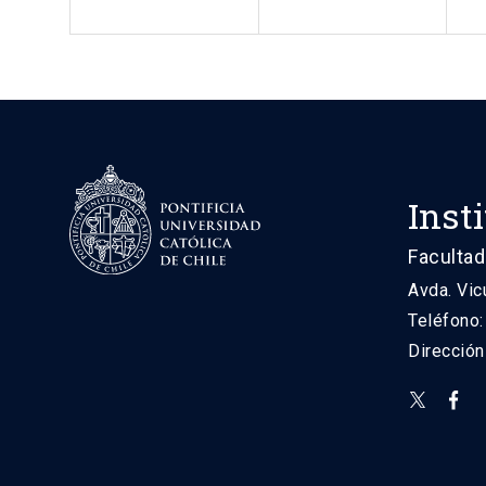
Inst
Facultad
Avda. Vic
Teléfono
Direcció