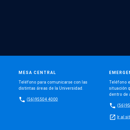
MESA CENTRAL
EMERGE
Teléfono para comunicarse con las
Teléfono e
distintas áreas de la Universidad.
situación 
dentro de
phone
(56)95504 4000
phone
(56)9
launch
Ir al 