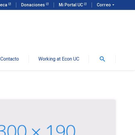
teca
Donaciones
Mi Portal UC
Correo
arrow_drop_down
search
Contacto
Working at Econ UC