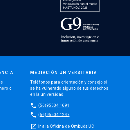
ENCIA
MEDIACIÓN UNIVERSITARIA
de
Teléfonos para orientación y consejo si
énero o
se ha vulnerado alguno de tus derechos
en la universidad.
phone
(56)95504 1691
phone
(56)95504 1247
launch
Ir a la Oficina de Ombuds UC