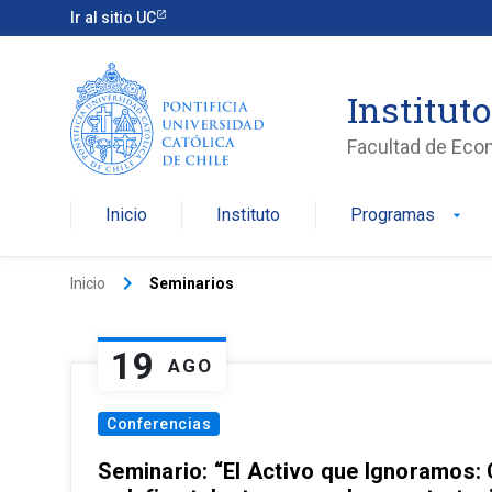
Ir al sitio UC
Institut
Facultad de Eco
Inicio
Instituto
Programas
arrow_drop_down
keyboard_arrow_right
Inicio
Seminarios
19
AGO
Conferencias
Seminario: “El Activo que Ignoramos: