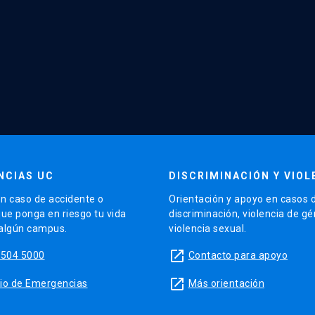
NCIAS UC
DISCRIMINACIÓN Y VIOL
n caso de accidente o
Orientación y apoyo en casos 
que ponga en riesgo tu vida
discriminación, violencia de g
 algún campus.
violencia sexual.
launch
5504 5000
Contacto para apoyo
launch
sitio de Emergencias
Más orientación