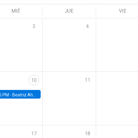
MIÉ
JUE
VIE
3
4
11
10
5 PM -
Beatriz Ahumada, PhD candidate, Universidad de Pittsburgh
17
18