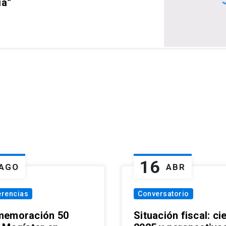
ia”
16
AGO
ABR
erencias
Conversatorio
emoración 50
Situación fiscal: ci