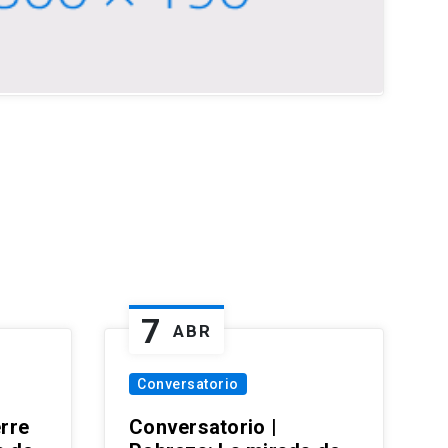
7
ABR
Conversatorio
erre
Conversatorio |