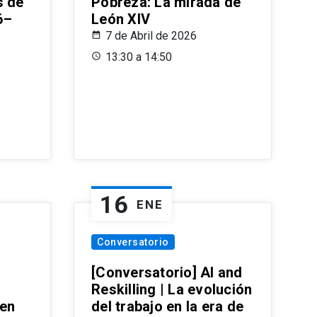
s de
Pobreza: La mirada de
6–
León XIV
7 de Abril de 2026
13:30 a 14:50
16
ENE
Conversatorio
[Conversatorio] AI and
Reskilling | La evolución
 en
del trabajo en la era de