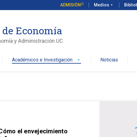
ADMISIÓN
Medios
arrow_drop_down
Biblio
o de Economía
nomía y Administración UC
Académicos e Investigación
Noticias
arrow_drop_down
 Cómo el envejecimiento