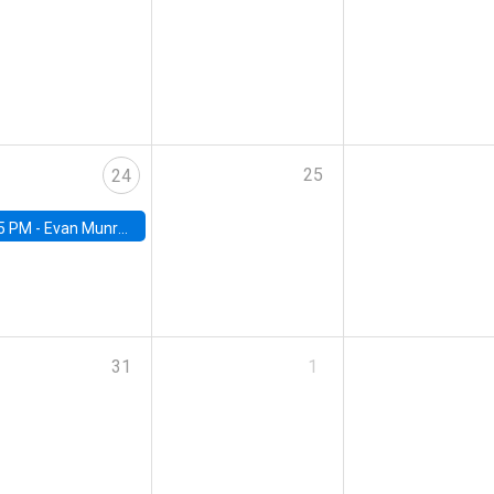
25
24
5 PM -
Evan Munro, Neyman Visiting Assistant Professor in the Department of Statistics at UC Berkeley
31
1