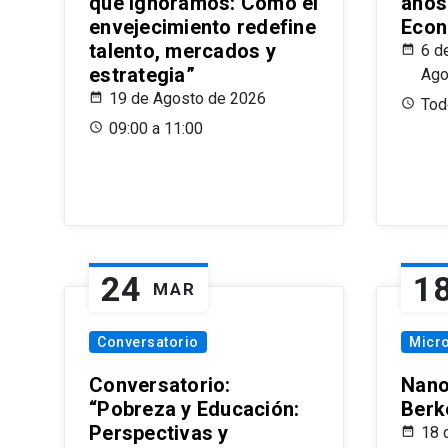
que Ignoramos: Cómo el
años
envejecimiento redefine
Econ
talento, mercados y
6 d
estrategia”
Ago
19 de Agosto de 2026
Todo
09:00 a 11:00
24
1
MAR
Conversatorio
Micr
Conversatorio:
Nano
“Pobreza y Educación:
Berk
Perspectivas y
18 