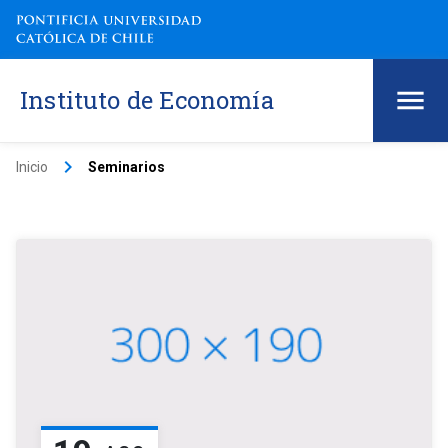
Instituto de Economía
keyboard_arrow_right
Inicio
Seminarios