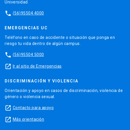
Universidad.
phone
(56)95504 4000
EMERGENCIAS UC
Teléfono en caso de accidente o situación que ponga en
riesgo tu vida dentro de algún campus.
phone
(56)95504 5000
launch
Ir al sitio de Emergencias
DISCRIMINACIÓN Y VIOLENCIA
Orientación y apoyo en casos de discriminación, violencia de
género o violencia sexual.
launch
Contacto para apoyo
launch
Más orientación