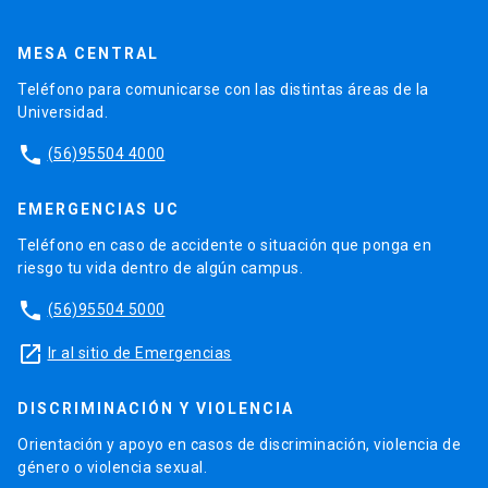
MESA CENTRAL
Teléfono para comunicarse con las distintas áreas de la
Universidad.
phone
(56)95504 4000
EMERGENCIAS UC
Teléfono en caso de accidente o situación que ponga en
riesgo tu vida dentro de algún campus.
phone
(56)95504 5000
launch
Ir al sitio de Emergencias
DISCRIMINACIÓN Y VIOLENCIA
Orientación y apoyo en casos de discriminación, violencia de
género o violencia sexual.