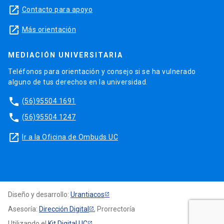
launch
Contacto para apoyo
launch
Más orientación
MEDIACIÓN UNIVERSITARIA
Teléfonos para orientación y consejo si se ha vulnerado
alguno de tus derechos en la universidad.
phone
(56)95504 1691
phone
(56)95504 1247
launch
Ir a la Oficina de Ombuds UC
Diseño y desarrollo:
Urantiacos
Asesoría:
Dirección Digital
, Prorrectoría
Utilizando el
Kit Digital UC