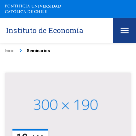
Instituto de Economía
keyboard_arrow_right
Inicio
Seminarios