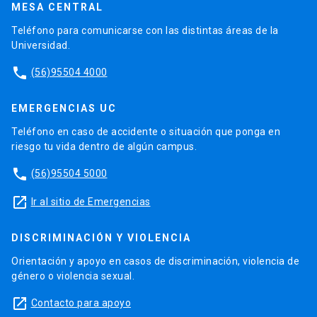
MESA CENTRAL
Teléfono para comunicarse con las distintas áreas de la
Universidad.
phone
(56)95504 4000
EMERGENCIAS UC
Teléfono en caso de accidente o situación que ponga en
riesgo tu vida dentro de algún campus.
phone
(56)95504 5000
launch
Ir al sitio de Emergencias
DISCRIMINACIÓN Y VIOLENCIA
Orientación y apoyo en casos de discriminación, violencia de
género o violencia sexual.
launch
Contacto para apoyo