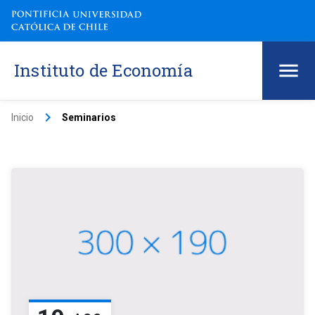
Instituto de Economía
keyboard_arrow_right
Inicio
Seminarios