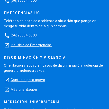
phone
(56)95504 4000
EMERGENCIAS UC
Teléfono en caso de accidente o situación que ponga en
riesgo tu vida dentro de algún campus.
phone
(56)95504 5000
launch
Ir al sitio de Emergencias
DISCRIMINACIÓN Y VIOLENCIA
Orientación y apoyo en casos de discriminación, violencia de
género o violencia sexual.
launch
Contacto para apoyo
launch
Más orientación
MEDIACIÓN UNIVERSITARIA