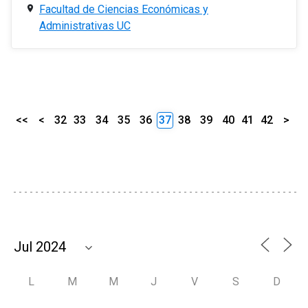
Facultad de Ciencias Económicas y
Administrativas UC
<<
<
32
33
34
35
36
37
38
39
40
41
42
>
L
M
M
J
V
S
D