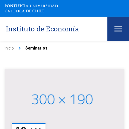
Instituto de Economía
keyboard_arrow_right
Inicio
Seminarios