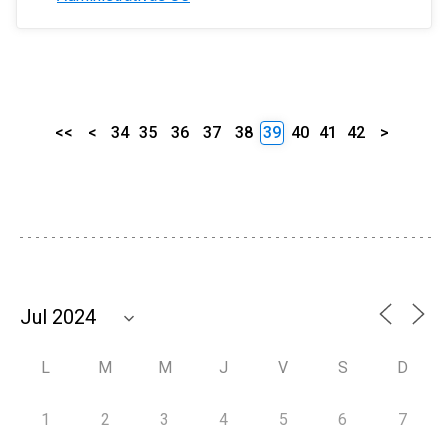
<<
<
34
35
36
37
38
39
40
41
42
>
L
M
M
J
V
S
D
1
2
3
4
5
6
7