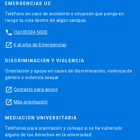
EMERGENCIAS UC
Teléfono en caso de accidente o situación que ponga en
riesgo tu vida dentro de algún campus.
phone
(56)95504 5000
launch
Ir al sitio de Emergencias
DISCRIMINACIÓN Y VIOLENCIA
Orientación y apoyo en casos de discriminación, violencia de
género o violencia sexual.
launch
Contacto para apoyo
launch
Más orientación
MEDIACIÓN UNIVERSITARIA
Teléfonos para orientación y consejo si se ha vulnerado
alguno de tus derechos en la universidad.