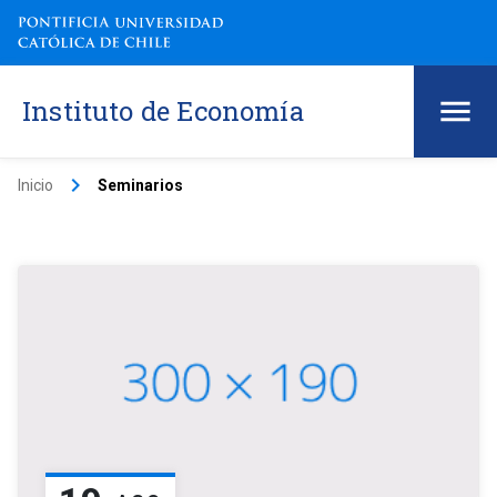
Instituto de Economía
keyboard_arrow_right
Inicio
Seminarios