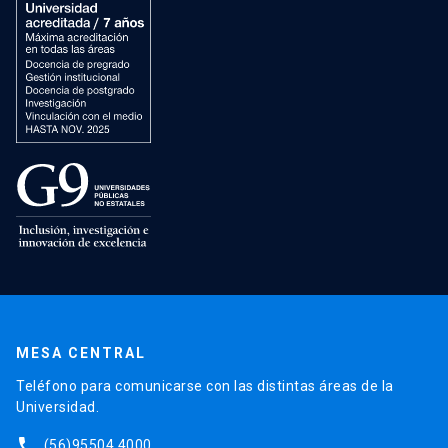
MESA CENTRAL
Teléfono para comunicarse con las distintas áreas de la
Universidad.
phone
(56)95504 4000