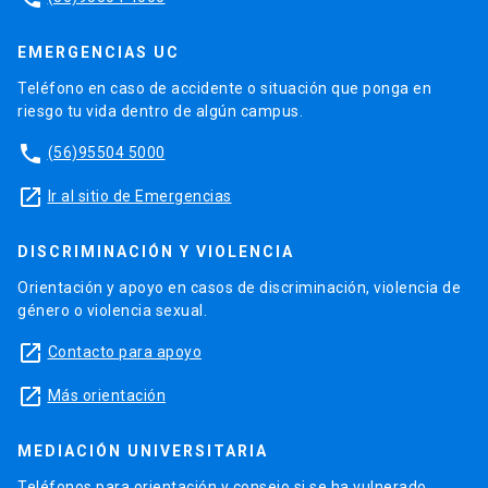
EMERGENCIAS UC
Teléfono en caso de accidente o situación que ponga en
riesgo tu vida dentro de algún campus.
phone
(56)95504 5000
launch
Ir al sitio de Emergencias
DISCRIMINACIÓN Y VIOLENCIA
Orientación y apoyo en casos de discriminación, violencia de
género o violencia sexual.
launch
Contacto para apoyo
launch
Más orientación
MEDIACIÓN UNIVERSITARIA
Teléfonos para orientación y consejo si se ha vulnerado