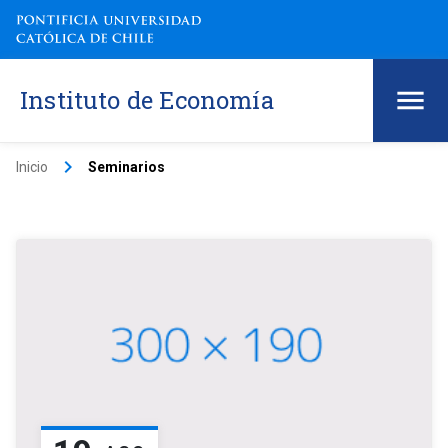
Instituto de Economía
keyboard_arrow_right
Inicio
Seminarios