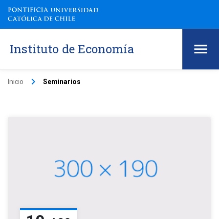
Instituto de Economía
keyboard_arrow_right
Inicio
Seminarios