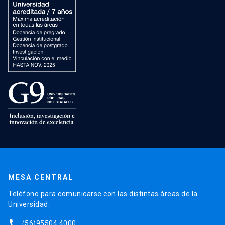
MESA CENTRAL
Teléfono para comunicarse con las distintas áreas de la
Universidad.
phone
(56)95504 4000