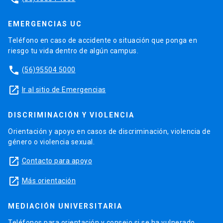
EMERGENCIAS UC
Teléfono en caso de accidente o situación que ponga en
riesgo tu vida dentro de algún campus.
phone
(56)95504 5000
launch
Ir al sitio de Emergencias
DISCRIMINACIÓN Y VIOLENCIA
Orientación y apoyo en casos de discriminación, violencia de
género o violencia sexual.
launch
Contacto para apoyo
launch
Más orientación
MEDIACIÓN UNIVERSITARIA
Teléfonos para orientación y consejo si se ha vulnerado