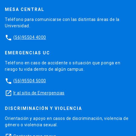
MESA CENTRAL
Teléfono para comunicarse con las distintas áreas de la
Universidad.
phone
(56)95504 4000
EMERGENCIAS UC
Teléfono en caso de accidente o situación que ponga en
riesgo tu vida dentro de algún campus.
phone
(56)95504 5000
launch
Ir al sitio de Emergencias
DISCRIMINACIÓN Y VIOLENCIA
Orientación y apoyo en casos de discriminación, violencia de
género o violencia sexual.