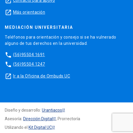
launch
Contacto para apoyo
launch
Más orientación
MEDIACIÓN UNIVERSITARIA
Teléfonos para orientación y consejo si se ha vulnerado
alguno de tus derechos en la universidad.
phone
(56)95504 1691
phone
(56)95504 1247
launch
Ir a la Oficina de Ombuds UC
Diseño y desarrollo:
Urantiacos
Asesoría:
Dirección Digital
, Prorrectoría
Utilizando el
Kit Digital UC