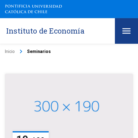
Instituto de Economía
keyboard_arrow_right
Inicio
Seminarios