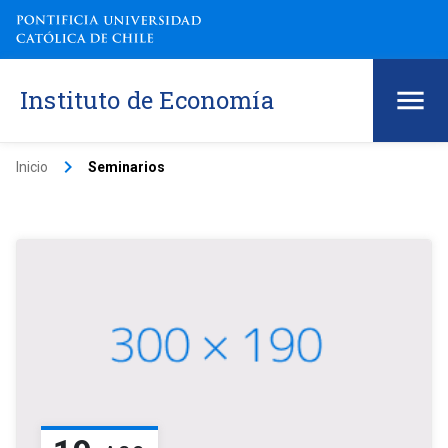
Instituto de Economía
keyboard_arrow_right
Inicio
Seminarios