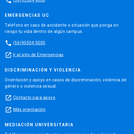
phone
EMERGENCIAS UC
Teléfono en caso de accidente o situación que ponga en
riesgo tu vida dentro de algún campus.
phone
(56)95504 5000
launch
Ir al sitio de Emergencias
DISCRIMINACIÓN Y VIOLENCIA
Orientación y apoyo en casos de discriminación, violencia de
género o violencia sexual.
launch
Contacto para apoyo
launch
Más orientación
MEDIACIÓN UNIVERSITARIA