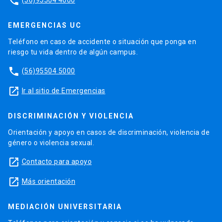
phone
EMERGENCIAS UC
Teléfono en caso de accidente o situación que ponga en
riesgo tu vida dentro de algún campus.
phone
(56)95504 5000
launch
Ir al sitio de Emergencias
DISCRIMINACIÓN Y VIOLENCIA
Orientación y apoyo en casos de discriminación, violencia de
género o violencia sexual.
launch
Contacto para apoyo
launch
Más orientación
MEDIACIÓN UNIVERSITARIA