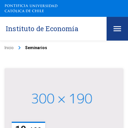
Instituto de Economía
keyboard_arrow_right
Inicio
Seminarios