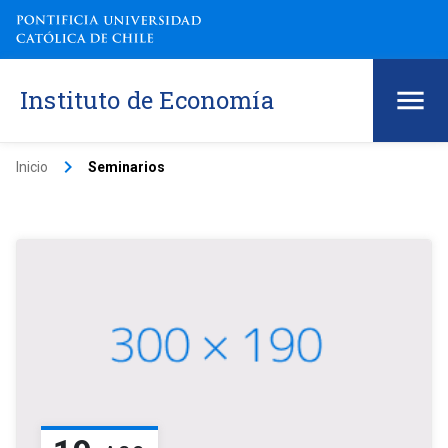
Instituto de Economía
keyboard_arrow_right
Inicio
Seminarios