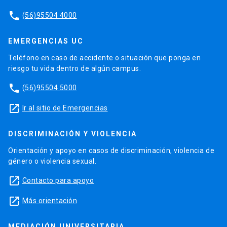
phone
(56)95504 4000
EMERGENCIAS UC
Teléfono en caso de accidente o situación que ponga en
riesgo tu vida dentro de algún campus.
phone
(56)95504 5000
launch
Ir al sitio de Emergencias
DISCRIMINACIÓN Y VIOLENCIA
Orientación y apoyo en casos de discriminación, violencia de
género o violencia sexual.
launch
Contacto para apoyo
launch
Más orientación
MEDIACIÓN UNIVERSITARIA