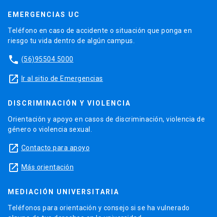
EMERGENCIAS UC
Teléfono en caso de accidente o situación que ponga en
riesgo tu vida dentro de algún campus.
phone
(56)95504 5000
launch
Ir al sitio de Emergencias
DISCRIMINACIÓN Y VIOLENCIA
Orientación y apoyo en casos de discriminación, violencia de
género o violencia sexual.
launch
Contacto para apoyo
launch
Más orientación
MEDIACIÓN UNIVERSITARIA
Teléfonos para orientación y consejo si se ha vulnerado