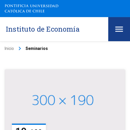
Instituto de Economía
keyboard_arrow_right
Inicio
Seminarios