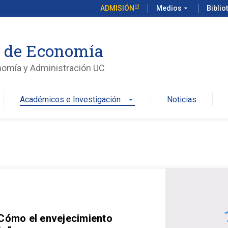
ADMISIÓN
Medios
arrow_drop_down
Biblio
o de Economía
nomía y Administración UC
Académicos e Investigación
Noticias
arrow_drop_down
 Cómo el envejecimiento