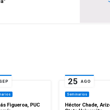
ia”
25
SEP
AGO
narios
Seminarios
lás Figueroa, PUC
Héctor Chade, Ari