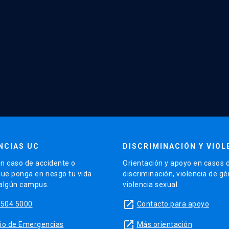
NCIAS UC
DISCRIMINACIÓN Y VIOL
n caso de accidente o
Orientación y apoyo en casos 
que ponga en riesgo tu vida
discriminación, violencia de g
 algún campus.
violencia sexual.
launch
5504 5000
Contacto para apoyo
launch
sitio de Emergencias
Más orientación