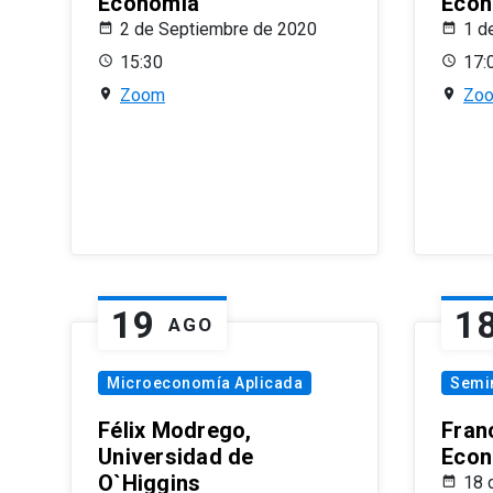
Economía
Econ
2 de Septiembre de 2020
1 d
15:30
17:
Zoom
Zo
19
1
AGO
Microeconomía Aplicada
Semi
Félix Modrego,
Fran
Universidad de
Econ
O`Higgins
18 