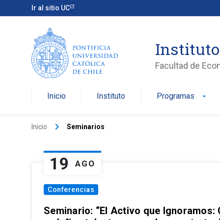
Ir al sitio UC
Institut
Facultad de Eco
Inicio
Instituto
Programas
arrow_drop_down
keyboard_arrow_right
Inicio
Seminarios
19
AGO
Conferencias
Seminario: “El Activo que Ignoramos: