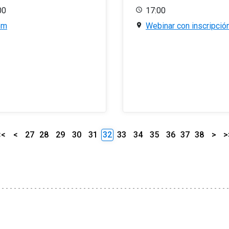
00
17:00
om
Webinar con inscripció
<<
<
27
28
29
30
31
32
33
34
35
36
37
38
>
>