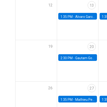
12
13
1:35 PM -
Alvaro Garcia-Marin, Universidad de Los Andes
1:3
19
20
2:30 PM -
Gautam Gowrisankaran, Columbia University
26
27
1:35 PM -
Mathieu Pedemonte, IDB
1:3