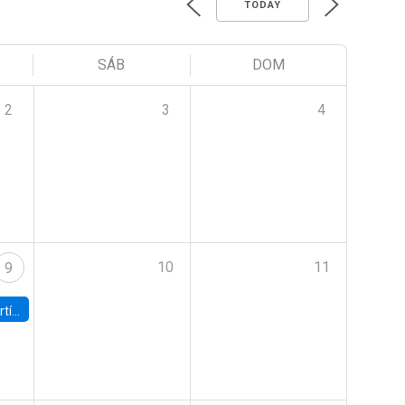
TODAY
SÁB
DOM
2
3
4
10
11
9
onomía UC