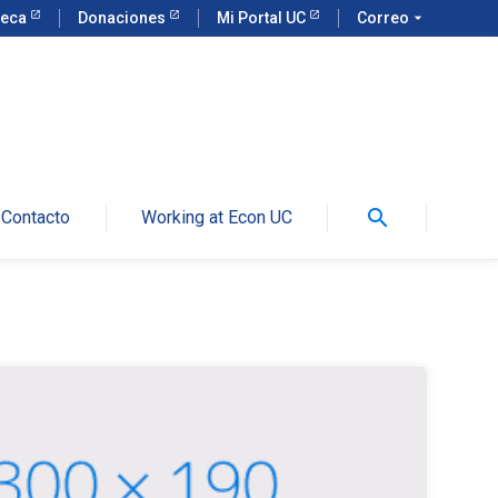
teca
Donaciones
Mi Portal UC
Correo
arrow_drop_down
search
Contacto
Working at Econ UC