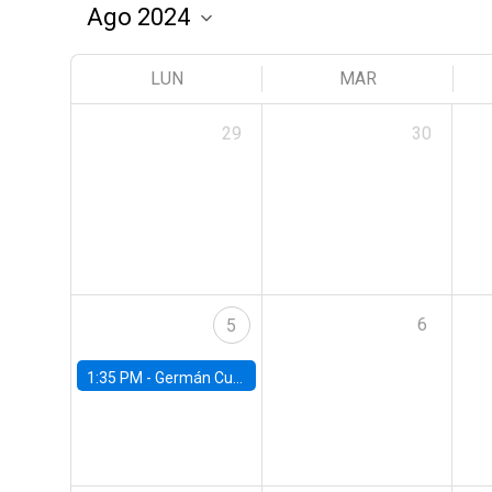
LUN
MAR
29
30
6
5
1:35 PM -
Germán Cubas, University of Houston