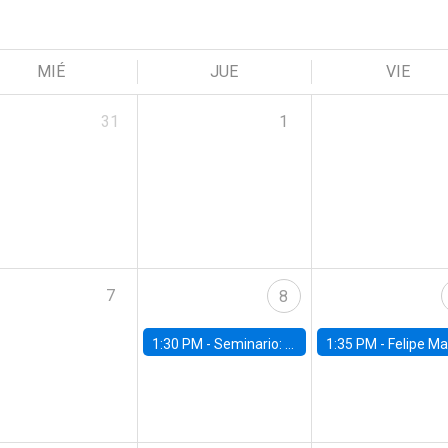
MIÉ
JUE
VIE
31
1
7
8
1:30 PM -
Seminario: “Recuperando la humanidad para progresar en la era de la IA»
1:35 PM -
Felipe Martínez, alumno Doctorado en Ec