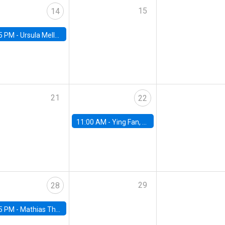
15
14
5 PM -
Ursula Mello, Insper - Institute of Education and Research
21
22
11:00 AM -
Ying Fan, University of Michigan
29
28
5 PM -
Mathias Thoenig, University of Lausanne