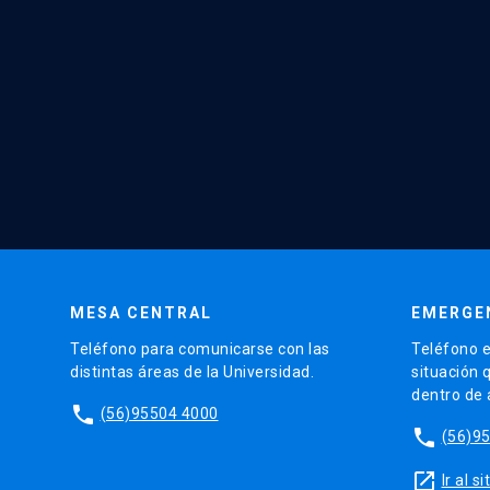
MESA CENTRAL
EMERGE
Teléfono para comunicarse con las
Teléfono e
distintas áreas de la Universidad.
situación 
dentro de
phone
(56)95504 4000
phone
(56)9
launch
Ir al 