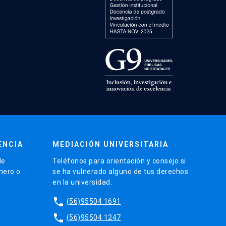
ENCIA
MEDIACIÓN UNIVERSITARIA
de
Teléfonos para orientación y consejo si
énero o
se ha vulnerado alguno de tus derechos
en la universidad.
phone
(56)95504 1691
phone
(56)95504 1247