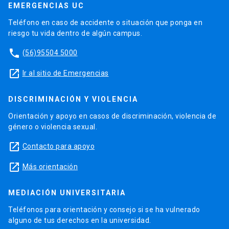
EMERGENCIAS UC
Teléfono en caso de accidente o situación que ponga en
riesgo tu vida dentro de algún campus.
phone
(56)95504 5000
launch
Ir al sitio de Emergencias
DISCRIMINACIÓN Y VIOLENCIA
Orientación y apoyo en casos de discriminación, violencia de
género o violencia sexual.
launch
Contacto para apoyo
launch
Más orientación
MEDIACIÓN UNIVERSITARIA
Teléfonos para orientación y consejo si se ha vulnerado
alguno de tus derechos en la universidad.