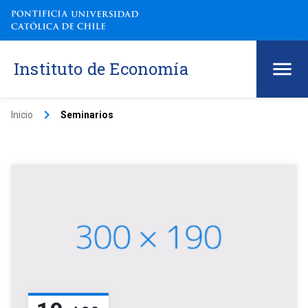
Instituto de Economía
keyboard_arrow_right
Inicio
Seminarios