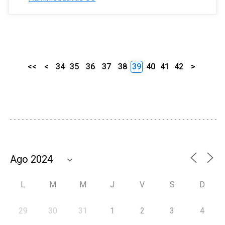
<<
<
34
35
36
37
38
39
40
41
42
>
L
M
M
J
V
S
D
29
30
31
1
2
3
4