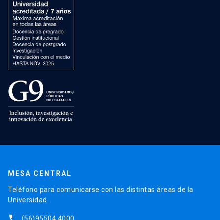
MESA CENTRAL
Teléfono para comunicarse con las distintas áreas de la
Universidad.
phone
(56)95504 4000