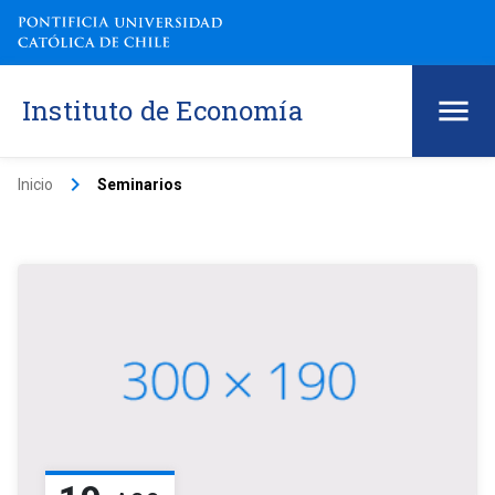
Instituto de Economía
keyboard_arrow_right
Inicio
Seminarios