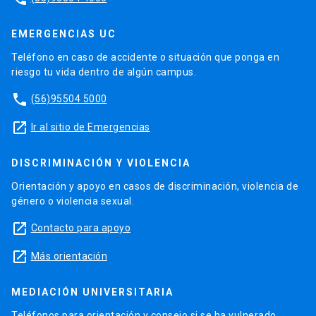
EMERGENCIAS UC
Teléfono en caso de accidente o situación que ponga en
riesgo tu vida dentro de algún campus.
phone
(56)95504 5000
launch
Ir al sitio de Emergencias
DISCRIMINACIÓN Y VIOLENCIA
Orientación y apoyo en casos de discriminación, violencia de
género o violencia sexual.
launch
Contacto para apoyo
launch
Más orientación
MEDIACIÓN UNIVERSITARIA
Teléfonos para orientación y consejo si se ha vulnerado