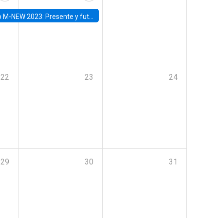
Presente y futuro del trabajo y el rol de las nuevas tecnologías
22
23
24
29
30
31