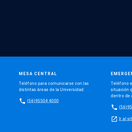
MESA CENTRAL
EMERGE
Teléfono para comunicarse con las
Teléfono e
distintas áreas de la Universidad.
situación 
dentro de
phone
(56)95504 4000
phone
(56)9
launch
Ir al 