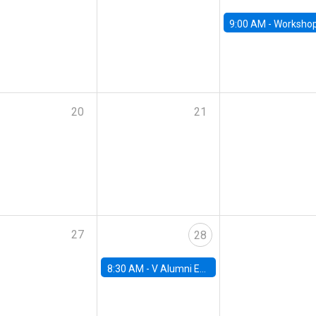
9:00 AM -
Workshop M-NEW 2023: 
20
21
27
28
8:30 AM -
V Alumni Economics Workshop