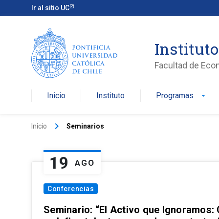
Ir al sitio UC
Institut
Facultad de Eco
Inicio
Instituto
Programas
arrow_drop_down
keyboard_arrow_right
Inicio
Seminarios
19
AGO
Conferencias
Seminario: “El Activo que Ignoramos: