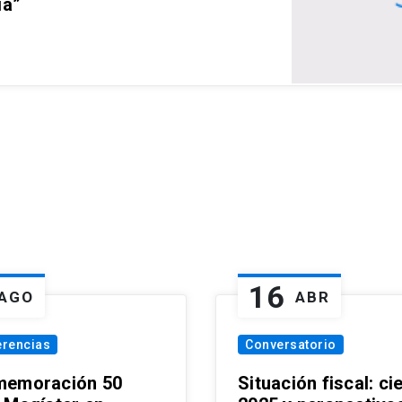
ia”
16
AGO
ABR
erencias
Conversatorio
emoración 50
Situación fiscal: ci