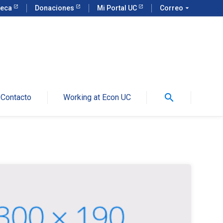
teca
Donaciones
Mi Portal UC
Correo
arrow_drop_down
search
Contacto
Working at Econ UC