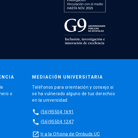
ENCIA
MEDIACIÓN UNIVERSITARIA
de
Teléfonos para orientación y consejo si
énero o
se ha vulnerado alguno de tus derechos
en la universidad.
phone
(56)95504 1691
phone
(56)95504 1247
launch
Ir a la Oficina de Ombuds UC