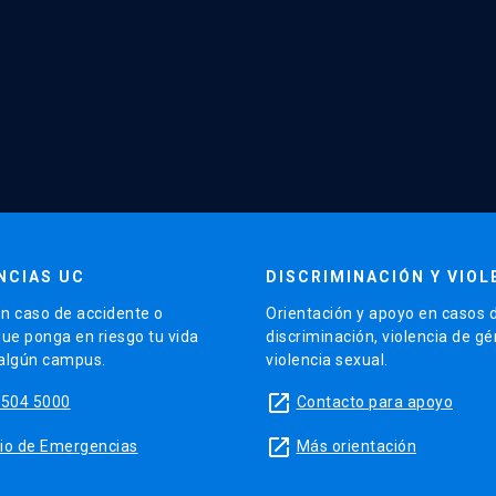
NCIAS UC
DISCRIMINACIÓN Y VIOL
n caso de accidente o
Orientación y apoyo en casos 
que ponga en riesgo tu vida
discriminación, violencia de g
 algún campus.
violencia sexual.
launch
5504 5000
Contacto para apoyo
launch
sitio de Emergencias
Más orientación