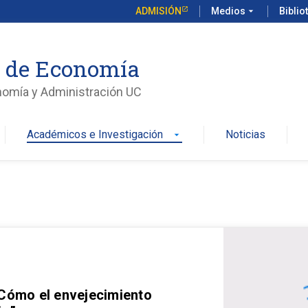
ADMISIÓN
Medios
arrow_drop_down
Biblio
o de Economía
nomía y Administración UC
Académicos e Investigación
Noticias
arrow_drop_down
 Cómo el envejecimiento