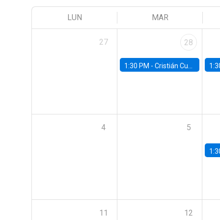
LUN
MAR
27
28
1:30 PM -
Cristián Cuevas, Universidad de Los Andes
1:3
4
5
1:3
11
12