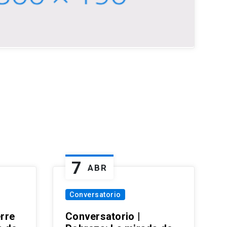
7
ABR
Conversatorio
erre
Conversatorio |