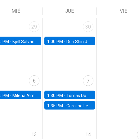
MIÉ
JUE
VIE
29
30
0 PM -
Kjell Salvanes, Norwegian School of Economics
1:00 PM -
Doh Shin Jeon, Toulouse School of Economics
6
7
0 PM -
Milena Almagro, University of ChicagoChicago Booth School of Business
1:30 PM -
Tomas Dominguez-Iino, Chicago Booth School of Business
1:35 PM -
Caroline Le Pennec, HEC Montréal
13
14