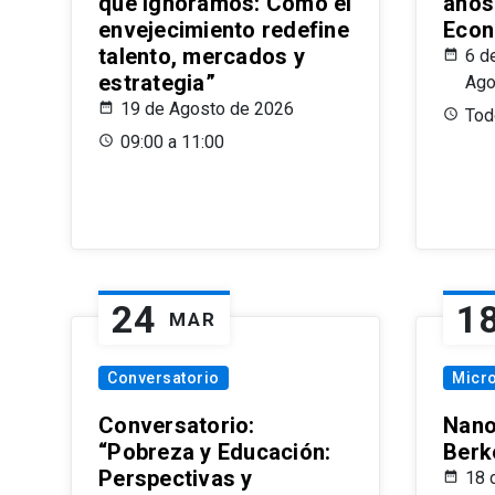
que Ignoramos: Cómo el
años
envejecimiento redefine
Econ
talento, mercados y
6 d
estrategia”
Ago
19 de Agosto de 2026
Todo
09:00 a 11:00
24
1
MAR
Conversatorio
Micr
Conversatorio:
Nano
“Pobreza y Educación:
Berk
Perspectivas y
18 