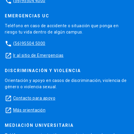
phone
(56)95504 4000
EMERGENCIAS UC
Teléfono en caso de accidente o situación que ponga en
riesgo tu vida dentro de algún campus.
phone
(56)95504 5000
launch
Ir al sitio de Emergencias
DISCRIMINACIÓN Y VIOLENCIA
Orientación y apoyo en casos de discriminación, violencia de
género o violencia sexual.
launch
Contacto para apoyo
launch
Más orientación
MEDIACIÓN UNIVERSITARIA