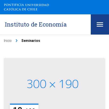
Instituto de Economía
keyboard_arrow_right
Inicio
Seminarios