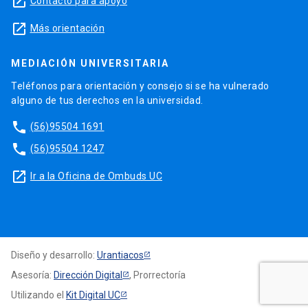
launch
Contacto para apoyo
launch
Más orientación
MEDIACIÓN UNIVERSITARIA
Teléfonos para orientación y consejo si se ha vulnerado
alguno de tus derechos en la universidad.
phone
(56)95504 1691
phone
(56)95504 1247
launch
Ir a la Oficina de Ombuds UC
Diseño y desarrollo:
Urantiacos
Asesoría:
Dirección Digital
, Prorrectoría
Utilizando el
Kit Digital UC