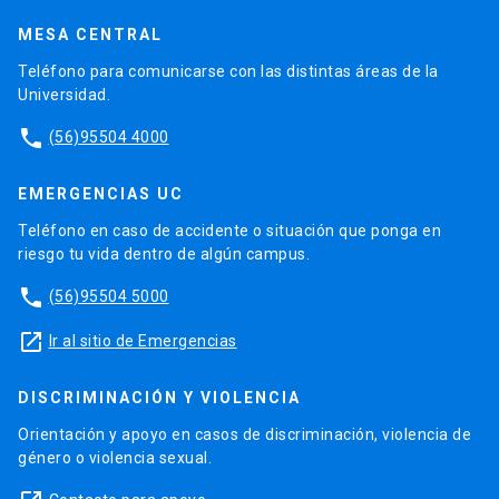
MESA CENTRAL
Teléfono para comunicarse con las distintas áreas de la
Universidad.
phone
(56)95504 4000
EMERGENCIAS UC
Teléfono en caso de accidente o situación que ponga en
riesgo tu vida dentro de algún campus.
phone
(56)95504 5000
launch
Ir al sitio de Emergencias
DISCRIMINACIÓN Y VIOLENCIA
Orientación y apoyo en casos de discriminación, violencia de
género o violencia sexual.