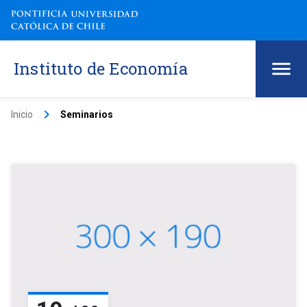
Instituto de Economía
keyboard_arrow_right
Inicio
Seminarios