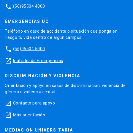
phone
(56)95504 4000
EMERGENCIAS UC
Teléfono en caso de accidente o situación que ponga en
riesgo tu vida dentro de algún campus.
phone
(56)95504 5000
launch
Ir al sitio de Emergencias
DISCRIMINACIÓN Y VIOLENCIA
Orientación y apoyo en casos de discriminación, violencia de
género o violencia sexual.
launch
Contacto para apoyo
launch
Más orientación
MEDIACIÓN UNIVERSITARIA