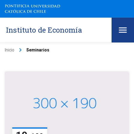
Instituto de Economía
keyboard_arrow_right
Inicio
Seminarios