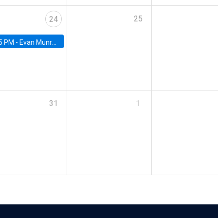
25
24
5 PM -
Evan Munro, Neyman Visiting Assistant Professor in the Department of Statistics at UC Berkeley
31
1