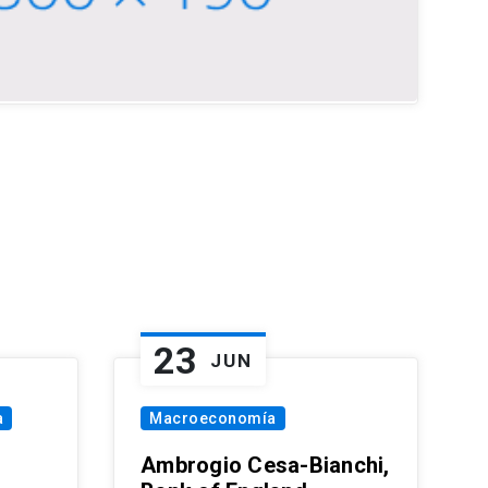
23
JUN
a
Macroeconomía
Ambrogio Cesa-Bianchi,