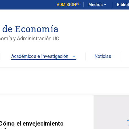
ADMISIÓN
Medios
arrow_drop_down
Biblio
o de Economía
nomía y Administración UC
Académicos e Investigación
Noticias
arrow_drop_down
 Cómo el envejecimiento