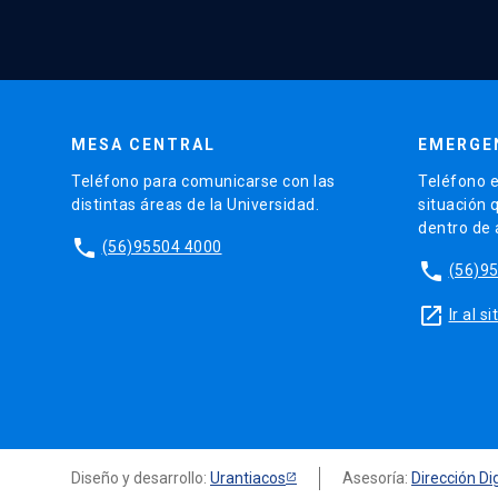
MESA CENTRAL
EMERGE
Teléfono para comunicarse con las
Teléfono e
distintas áreas de la Universidad.
situación 
dentro de
phone
(56)95504 4000
phone
(56)9
launch
Ir al 
Diseño y desarrollo:
Urantiacos
Asesoría:
Dirección Dig