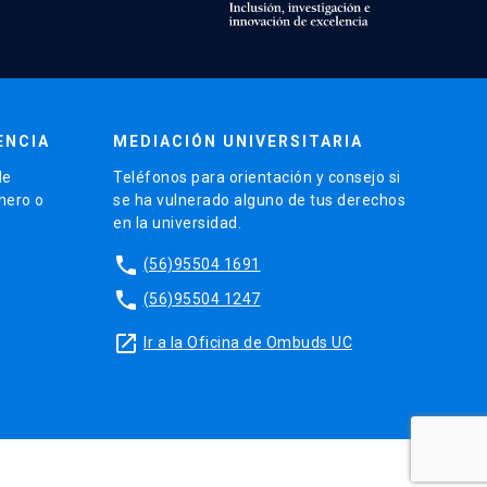
ENCIA
MEDIACIÓN UNIVERSITARIA
de
Teléfonos para orientación y consejo si
énero o
se ha vulnerado alguno de tus derechos
en la universidad.
phone
(56)95504 1691
phone
(56)95504 1247
launch
Ir a la Oficina de Ombuds UC