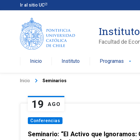
Ir al sitio UC
Institut
Facultad de Eco
Inicio
Instituto
Programas
arrow_drop_down
keyboard_arrow_right
Inicio
Seminarios
19
AGO
Conferencias
Seminario: “El Activo que Ignoramos: