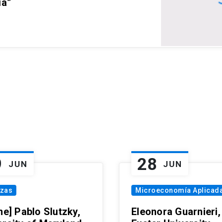
ia”
9
28
JUN
JUN
nzas
Microeconomía Aplicad
ne] Pablo Slutzky,
Eleonora Guarnieri,