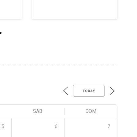
>
TODAY
SÁB
DOM
5
6
7