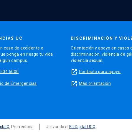
NCIAS UC
DISCRIMINACIÓN Y VIOL
n caso de accidente o
Orientación y apoyo en casos 
que ponga en riesgo tu vida
discriminación, violencia de g
 algún campus.
violencia sexual.
launch
5504 5000
Contacto para apoyo
launch
sitio de Emergencias
Más orientación
ital
, Prorrectoría
Utilizando el
Kit Digital UC