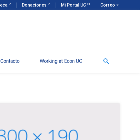
teca
Donaciones
Mi Portal UC
Correo
arrow_drop_down
search
Contacto
Working at Econ UC