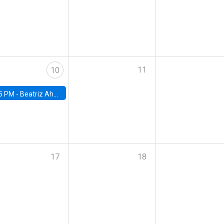
11
10
5 PM -
Beatriz Ahumada, PhD candidate, Universidad de Pittsburgh
17
18