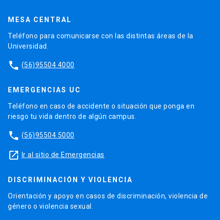
MESA CENTRAL
Teléfono para comunicarse con las distintas áreas de la
Universidad.
phone
(56)95504 4000
EMERGENCIAS UC
Teléfono en caso de accidente o situación que ponga en
riesgo tu vida dentro de algún campus.
phone
(56)95504 5000
launch
Ir al sitio de Emergencias
DISCRIMINACIÓN Y VIOLENCIA
Orientación y apoyo en casos de discriminación, violencia de
género o violencia sexual.