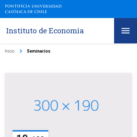
Instituto de Economía
keyboard_arrow_right
Inicio
Seminarios