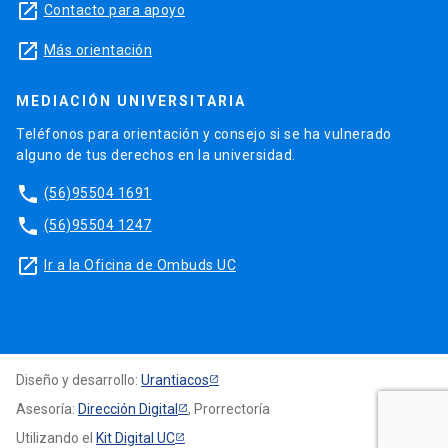
launch
Contacto para apoyo
launch
Más orientación
MEDIACIÓN UNIVERSITARIA
Teléfonos para orientación y consejo si se ha vulnerado
alguno de tus derechos en la universidad.
phone
(56)95504 1691
phone
(56)95504 1247
launch
Ir a la Oficina de Ombuds UC
Diseño y desarrollo:
Urantiacos
Asesoría:
Dirección Digital
, Prorrectoría
Utilizando el
Kit Digital UC