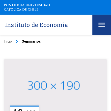
Instituto de Economía
keyboard_arrow_right
Inicio
Seminarios