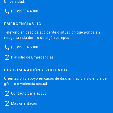
Universidad.
phone
(56)95504 4000
EMERGENCIAS UC
Teléfono en caso de accidente o situación que ponga en
riesgo tu vida dentro de algún campus.
phone
(56)95504 5000
launch
Ir al sitio de Emergencias
DISCRIMINACIÓN Y VIOLENCIA
Orientación y apoyo en casos de discriminación, violencia de
género o violencia sexual.
launch
Contacto para apoyo
launch
Más orientación