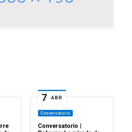
7
ABR
Conversatorio
erre
Conversatorio |