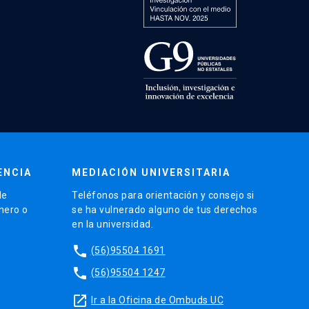
ENCIA
MEDIACIÓN UNIVERSITARIA
de
Teléfonos para orientación y consejo si
énero o
se ha vulnerado alguno de tus derechos
en la universidad.
phone
(56)95504 1691
phone
(56)95504 1247
launch
Ir a la Oficina de Ombuds UC