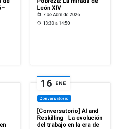
s de
Pobreza: La mirada de
6–
León XIV
7 de Abril de 2026
13:30 a 14:50
16
ENE
Conversatorio
[Conversatorio] AI and
Reskilling | La evolución
 en
del trabajo en la era de