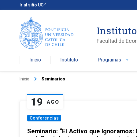
Ir al sitio UC
Institut
Facultad de Eco
Inicio
Instituto
Programas
arrow_drop_down
keyboard_arrow_right
Inicio
Seminarios
19
AGO
Conferencias
Seminario: “El Activo que Ignoramos: