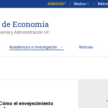
ADMISIÓN
Medios
arrow_drop_down
Biblio
o de Economía
nomía y Administración UC
Académicos e Investigación
Noticias
arrow_drop_down
 Cómo el envejecimiento