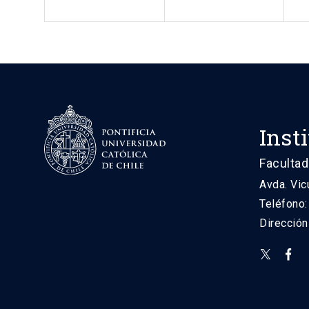
Inst
Facultad
Avda. Vic
Teléfono
Direcció