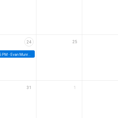
25
24
5 PM -
Evan Munro, Neyman Visiting Assistant Professor in the Department of Statistics at UC Berkeley
31
1