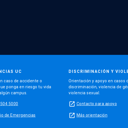
NCIAS UC
DISCRIMINACIÓN Y VIOL
n caso de accidente o
Orientación y apoyo en casos 
que ponga en riesgo tu vida
discriminación, violencia de g
 algún campus.
violencia sexual.
launch
5504 5000
Contacto para apoyo
launch
sitio de Emergencias
Más orientación