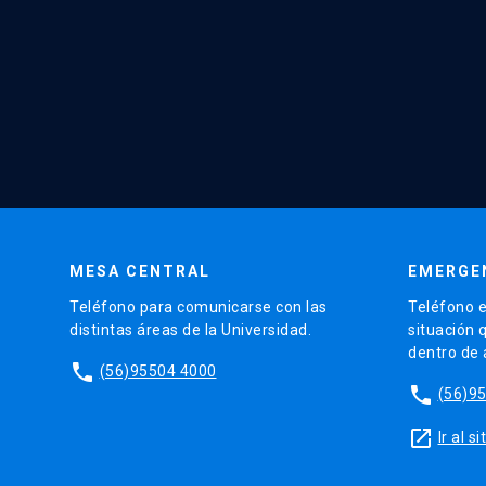
MESA CENTRAL
EMERGE
Teléfono para comunicarse con las
Teléfono e
distintas áreas de la Universidad.
situación 
dentro de
phone
(56)95504 4000
phone
(56)9
launch
Ir al 