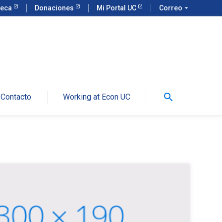
teca
Donaciones
Mi Portal UC
Correo
arrow_drop_down
search
Contacto
Working at Econ UC