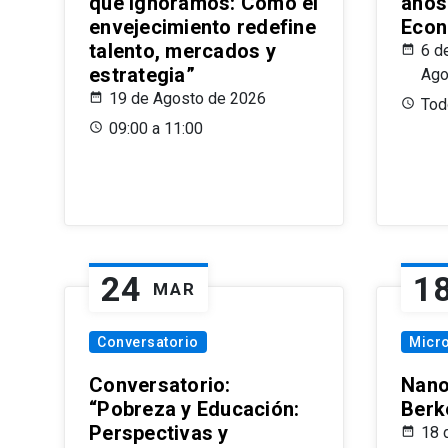
que Ignoramos: Cómo el
años
envejecimiento redefine
Econ
talento, mercados y
6 d
estrategia”
Ago
19 de Agosto de 2026
Todo
09:00 a 11:00
24
1
MAR
Conversatorio
Micr
Conversatorio:
Nano
“Pobreza y Educación:
Berk
Perspectivas y
18 