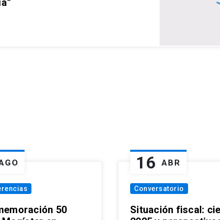
ia”
16
AGO
ABR
erencias
Conversatorio
emoración 50
Situación fiscal: ci