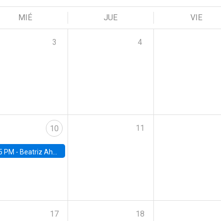
MIÉ
JUE
VIE
3
4
11
10
5 PM -
Beatriz Ahumada, PhD candidate, Universidad de Pittsburgh
17
18