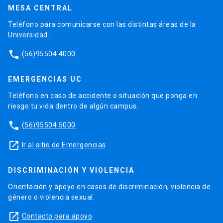
MESA CENTRAL
Teléfono para comunicarse con las distintas áreas de la
Universidad.
phone
(56)95504 4000
EMERGENCIAS UC
Teléfono en caso de accidente o situación que ponga en
riesgo tu vida dentro de algún campus.
phone
(56)95504 5000
launch
Ir al sitio de Emergencias
DISCRIMINACIÓN Y VIOLENCIA
Orientación y apoyo en casos de discriminación, violencia de
género o violencia sexual.
launch
Contacto para apoyo