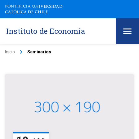
Instituto de Economía
keyboard_arrow_right
Inicio
Seminarios