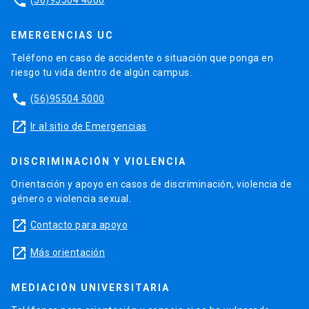
phone
EMERGENCIAS UC
Teléfono en caso de accidente o situación que ponga en
riesgo tu vida dentro de algún campus.
phone
(56)95504 5000
launch
Ir al sitio de Emergencias
DISCRIMINACIÓN Y VIOLENCIA
Orientación y apoyo en casos de discriminación, violencia de
género o violencia sexual.
launch
Contacto para apoyo
launch
Más orientación
MEDIACIÓN UNIVERSITARIA