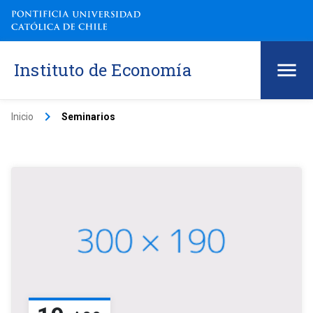
Instituto de Economía
keyboard_arrow_right
Inicio
Seminarios