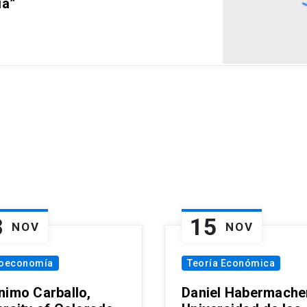
ia”
8
15
NOV
NOV
oeconomía
Teoría Económica
nimo Carballo,
Daniel Habermacher