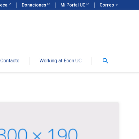
teca
Donaciones
Mi Portal UC
Correo
arrow_drop_down
search
Contacto
Working at Econ UC