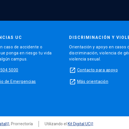
NCIAS UC
DISCRIMINACIÓN Y VIOL
n caso de accidente o
Orientación y apoyo en casos 
que ponga en riesgo tu vida
discriminación, violencia de g
 algún campus.
violencia sexual.
launch
5504 5000
Contacto para apoyo
launch
sitio de Emergencias
Más orientación
ital
, Prorrectoría
Utilizando el
Kit Digital UC