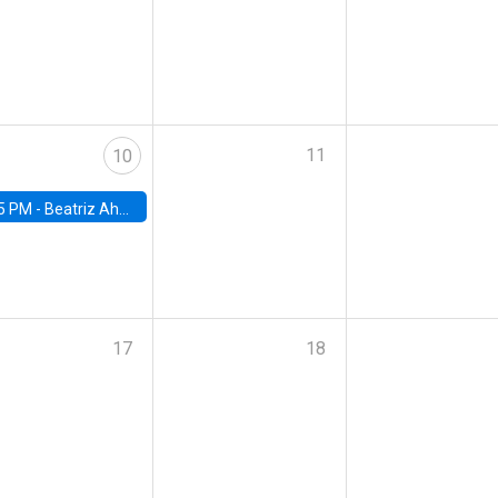
11
10
5 PM -
Beatriz Ahumada, PhD candidate, Universidad de Pittsburgh
17
18