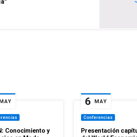
ia”
6
MAY
MAY
erencias
Conferencias
N: Conocimiento y
Presentación capít