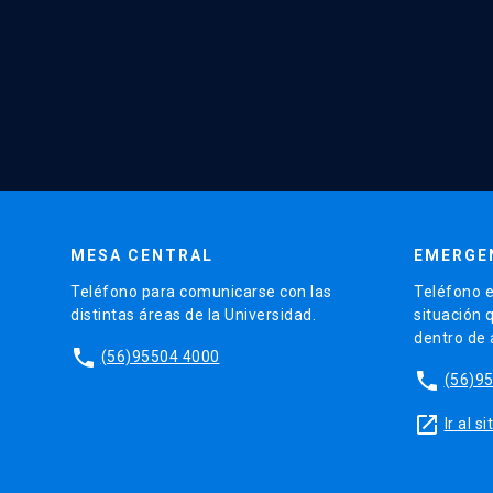
MESA CENTRAL
EMERGE
Teléfono para comunicarse con las
Teléfono e
distintas áreas de la Universidad.
situación 
dentro de
phone
(56)95504 4000
phone
(56)9
launch
Ir al 