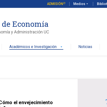
ADMISIÓN
Medios
arrow_drop_down
Biblio
o de Economía
nomía y Administración UC
Académicos e Investigación
Noticias
arrow_drop_down
 Cómo el envejecimiento