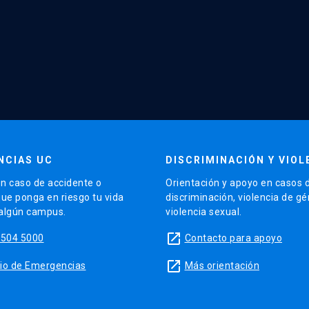
NCIAS UC
DISCRIMINACIÓN Y VIOL
n caso de accidente o
Orientación y apoyo en casos 
que ponga en riesgo tu vida
discriminación, violencia de g
 algún campus.
violencia sexual.
launch
5504 5000
Contacto para apoyo
launch
sitio de Emergencias
Más orientación