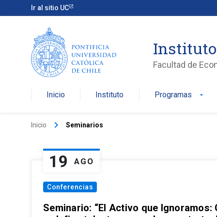
Ir al sitio UC
Institut
Facultad de Eco
Inicio
Instituto
Programas
arrow_drop_down
keyboard_arrow_right
Inicio
Seminarios
19
AGO
Conferencias
Seminario: “El Activo que Ignoramos: