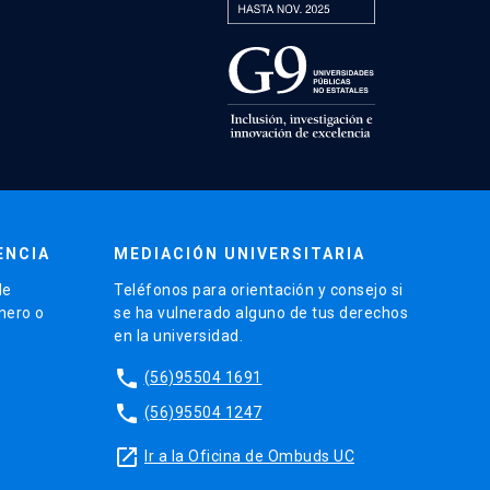
ENCIA
MEDIACIÓN UNIVERSITARIA
de
Teléfonos para orientación y consejo si
énero o
se ha vulnerado alguno de tus derechos
en la universidad.
phone
(56)95504 1691
phone
(56)95504 1247
launch
Ir a la Oficina de Ombuds UC