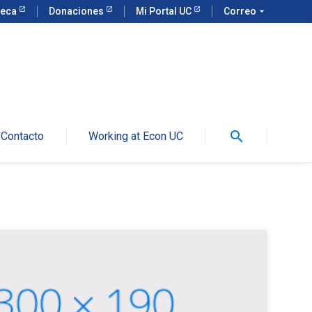
teca
Donaciones
Mi Portal UC
Correo
arrow_drop_down
search
Contacto
Working at Econ UC