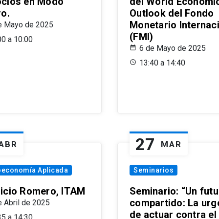
cios en Modo
del World Economi
ro.
Outlook del Fondo
Monetario Internac
e Mayo de 2025
(FMI)
00 a 10:00
6 de Mayo de 2025
13:40 a 14:40
27
ABR
MAR
oeconomía Aplicada
Seminarios
icio Romero, ITAM
Seminario: “Un futu
compartido: La urg
e Abril de 2025
de actuar contra el
35 a 14:30