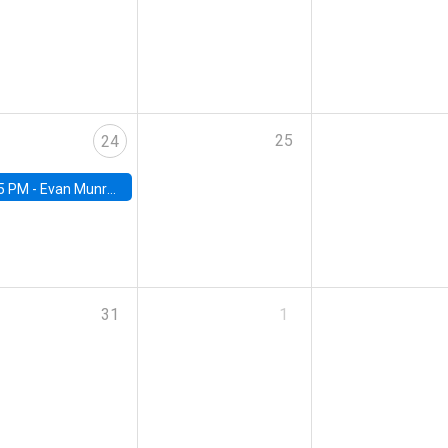
25
24
5 PM -
Evan Munro, Neyman Visiting Assistant Professor in the Department of Statistics at UC Berkeley
31
1