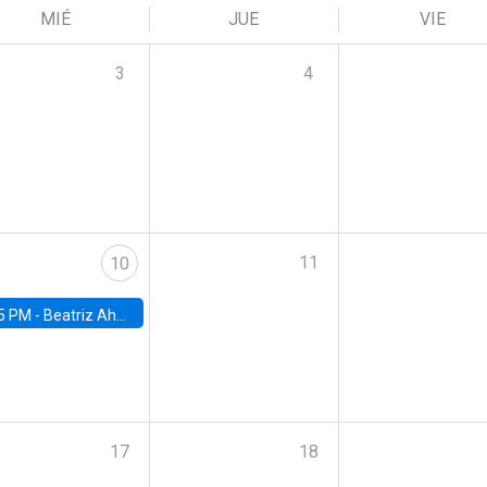
MIÉ
JUE
VIE
3
4
11
10
5 PM -
Beatriz Ahumada, PhD candidate, Universidad de Pittsburgh
17
18