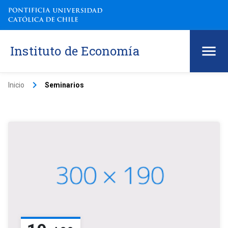
Instituto de Economía
keyboard_arrow_right
Inicio
Seminarios