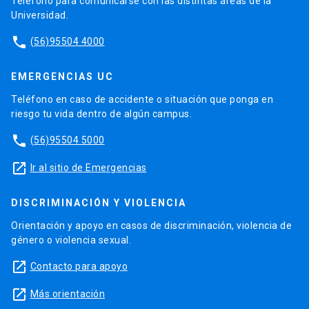
Teléfono para comunicarse con las distintas áreas de la
Universidad.
phone
(56)95504 4000
EMERGENCIAS UC
Teléfono en caso de accidente o situación que ponga en
riesgo tu vida dentro de algún campus.
phone
(56)95504 5000
launch
Ir al sitio de Emergencias
DISCRIMINACIÓN Y VIOLENCIA
Orientación y apoyo en casos de discriminación, violencia de
género o violencia sexual.
launch
Contacto para apoyo
launch
Más orientación