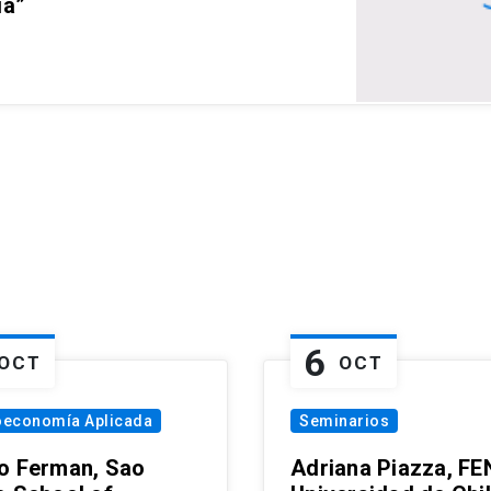
ia”
6
OCT
OCT
oeconomía Aplicada
Seminarios
o Ferman, Sao
Adriana Piazza, FE