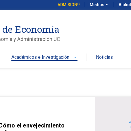
ADMISIÓN
Medios
arrow_drop_down
Biblio
o de Economía
nomía y Administración UC
Académicos e Investigación
Noticias
arrow_drop_down
 Cómo el envejecimiento