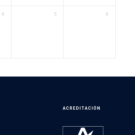
4
5
6
ACREDITACIÓN