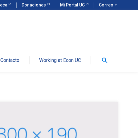
teca
Donaciones
Mi Portal UC
Correo
arrow_drop_down
search
Contacto
Working at Econ UC