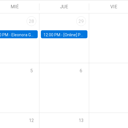
MIÉ
JUE
VIE
28
29
0 PM -
Eleonora Guarnieri, Exeter University
12:00 PM -
[Online] Pablo Slutzky, University of Maryland
5
6
12
13