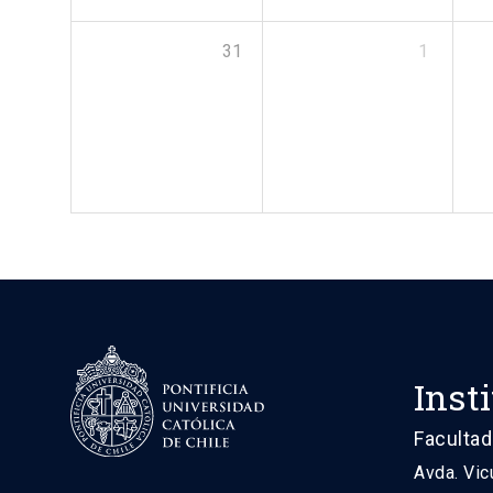
31
1
Inst
Facultad
Avda. Vic