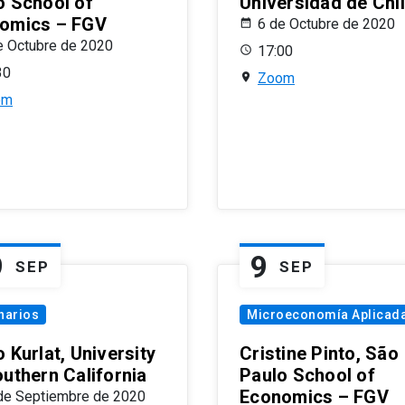
o School of
Universidad de Chi
omics – FGV
6 de Octubre de 2020
e Octubre de 2020
17:00
30
Zoom
om
9
9
SEP
SEP
narios
Microeconomía Aplicad
 Kurlat, University
Cristine Pinto, São
outhern California
Paulo School of
Economics – FGV
de Septiembre de 2020