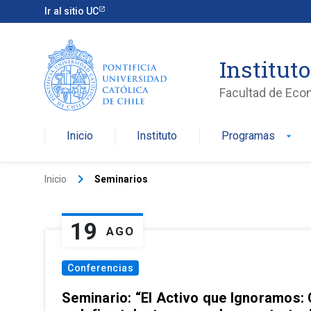
Ir al sitio UC
Institut
Facultad de Eco
Inicio
Instituto
Programas
arrow_drop_down
keyboard_arrow_right
Inicio
Seminarios
19
AGO
Conferencias
Seminario: “El Activo que Ignoramos: