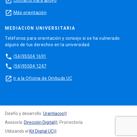
launch
Contacto para apoyo
launch
Más orientación
MEDIACIÓN UNIVERSITARIA
Teléfonos para orientación y consejo si se ha vulnerado
alguno de tus derechos en la universidad.
phone
(56)95504 1691
phone
(56)95504 1247
launch
Ir a la Oficina de Ombuds UC
Diseño y desarrollo:
Urantiacos
Asesoría:
Dirección Digital
, Prorrectoría
Utilizando el
Kit Digital UC