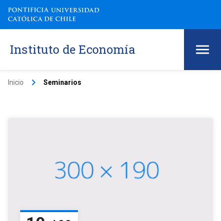
Instituto de Economía
keyboard_arrow_right
Inicio
Seminarios