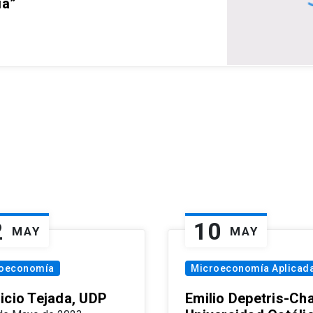
ia”
2
10
MAY
MAY
oeconomía
Microeconomía Aplicad
icio Tejada, UDP
Emilio Depetris-Cha