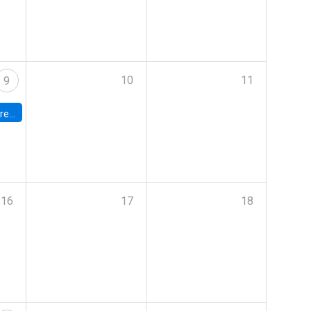
10
11
9
 Terrae
16
17
18