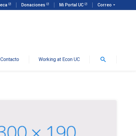
teca
Donaciones
Mi Portal UC
Correo
arrow_drop_down
search
Contacto
Working at Econ UC