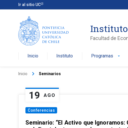
Ir al sitio UC
Institut
Facultad de Eco
Inicio
Instituto
Programas
arrow_drop_down
keyboard_arrow_right
Inicio
Seminarios
19
AGO
Conferencias
Seminario: “El Activo que Ignoramos: