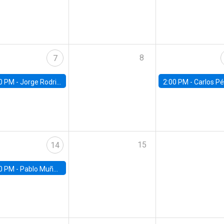
8
7
0 PM -
Jorge Rodriguez, Universidad de Los Andes
2:00 PM -
Carlos Pérez, Universidad Finis
15
14
0 PM -
Pablo Muñoz, Universidad de Chile