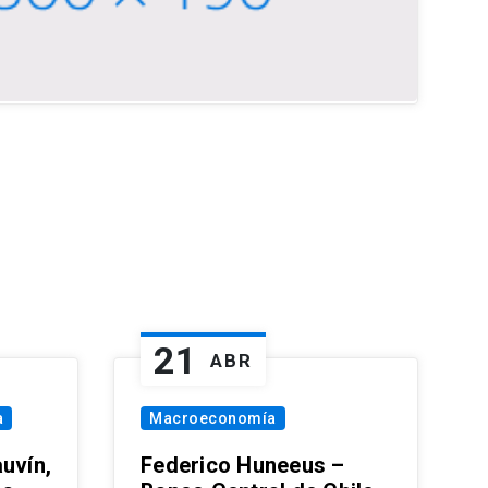
21
ABR
a
Macroeconomía
uvín,
Federico Huneeus –