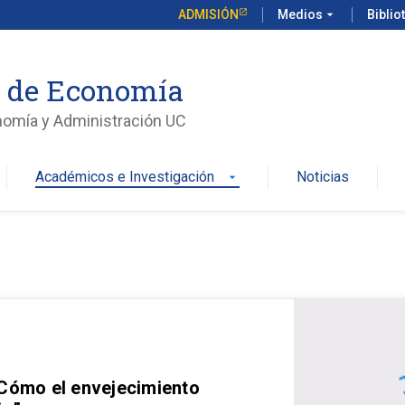
ADMISIÓN
Medios
arrow_drop_down
Biblio
o de Economía
nomía y Administración UC
Académicos e Investigación
Noticias
arrow_drop_down
 Cómo el envejecimiento