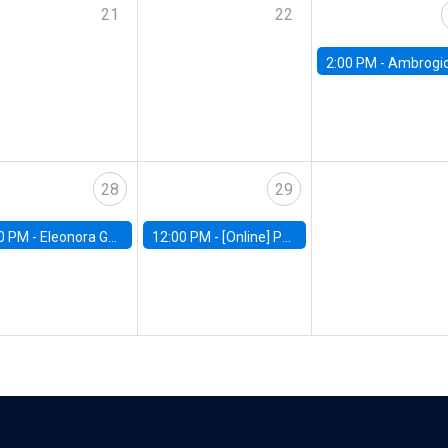
21
22
2:00 PM -
Ambrogio Cesa-Bianchi, Bank of Eng
28
29
0 PM -
Eleonora Guarnieri, Exeter University
12:00 PM -
[Online] Pablo Slutzky, University of Maryland