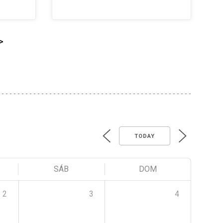
>
TODAY
SÁB
DOM
2
3
4