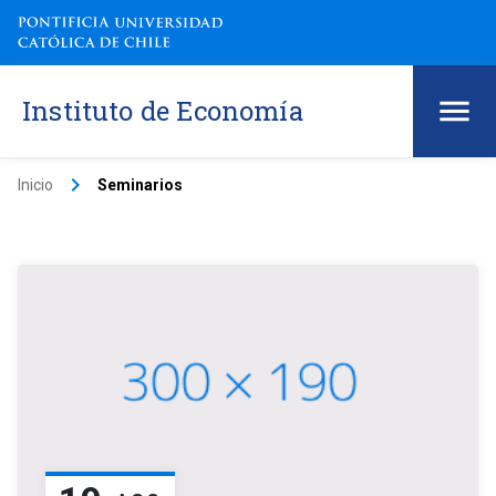
Instituto de Economía
keyboard_arrow_right
Inicio
Seminarios