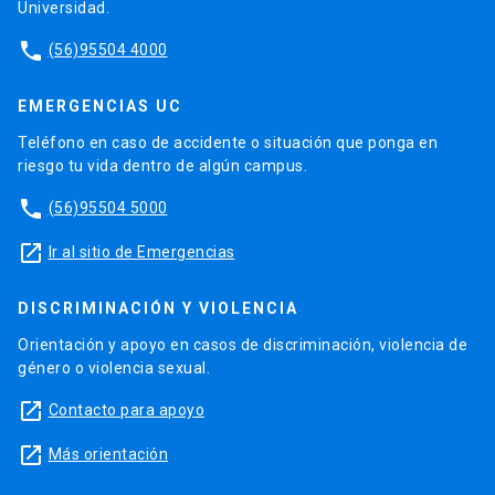
Universidad.
phone
(56)95504 4000
EMERGENCIAS UC
Teléfono en caso de accidente o situación que ponga en
riesgo tu vida dentro de algún campus.
phone
(56)95504 5000
launch
Ir al sitio de Emergencias
DISCRIMINACIÓN Y VIOLENCIA
Orientación y apoyo en casos de discriminación, violencia de
género o violencia sexual.
launch
Contacto para apoyo
launch
Más orientación