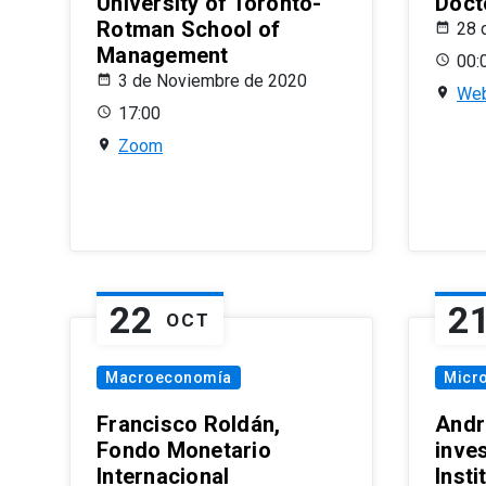
University of Toronto-
Doct
Rotman School of
28 
Management
00:
3 de Noviembre de 2020
Web
17:00
Zoom
22
2
OCT
Macroeconomía
Micr
Francisco Roldán,
Andr
Fondo Monetario
inve
Internacional
Inst