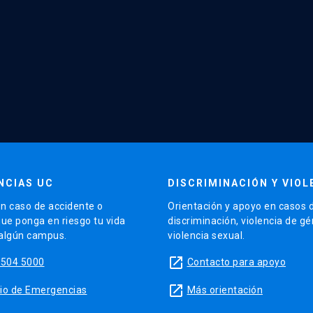
NCIAS UC
DISCRIMINACIÓN Y VIOL
n caso de accidente o
Orientación y apoyo en casos 
que ponga en riesgo tu vida
discriminación, violencia de g
 algún campus.
violencia sexual.
launch
5504 5000
Contacto para apoyo
launch
sitio de Emergencias
Más orientación