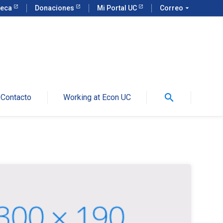
teca
Donaciones
Mi Portal UC
Correo
arrow_drop_down
search
Contacto
Working at Econ UC