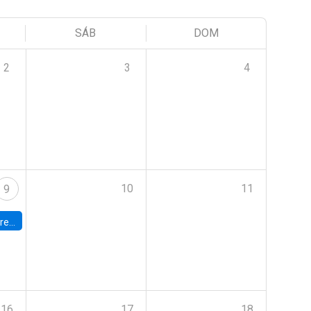
SÁB
DOM
2
3
4
10
11
9
 Terrae
16
17
18