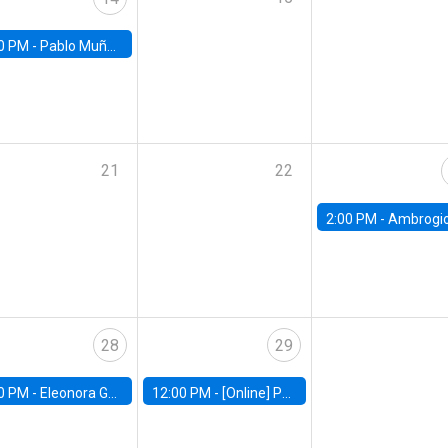
0 PM -
Pablo Muñoz, Universidad de Chile
21
22
2:00 PM -
Ambrogio Cesa-Bianchi, Bank of Eng
28
29
0 PM -
Eleonora Guarnieri, Exeter University
12:00 PM -
[Online] Pablo Slutzky, University of Maryland