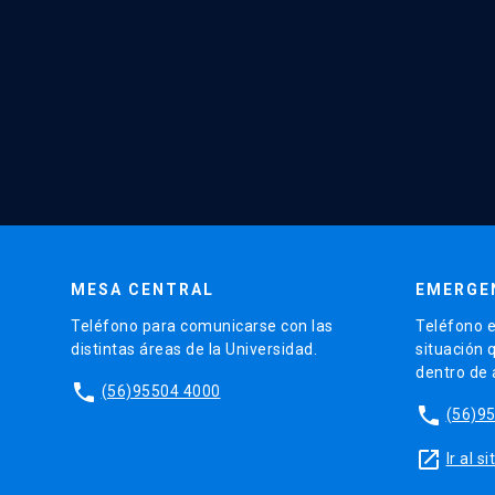
MESA CENTRAL
EMERGE
Teléfono para comunicarse con las
Teléfono e
distintas áreas de la Universidad.
situación 
dentro de
phone
(56)95504 4000
phone
(56)9
launch
Ir al 