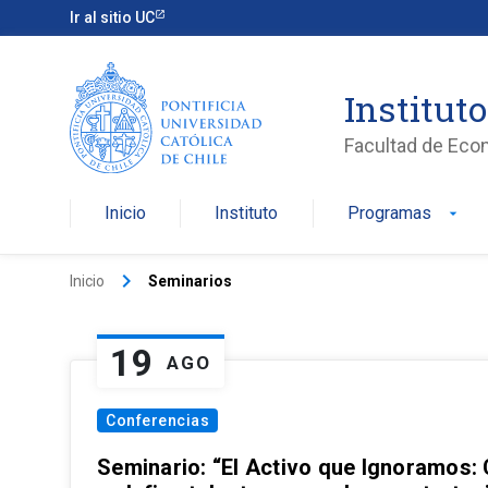
Ir al sitio UC
Institut
Facultad de Eco
Inicio
Instituto
Programas
arrow_drop_down
keyboard_arrow_right
Inicio
Seminarios
19
AGO
Conferencias
Seminario: “El Activo que Ignoramos: