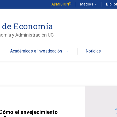
ADMISIÓN
Medios
arrow_drop_down
Biblio
o de Economía
nomía y Administración UC
Académicos e Investigación
Noticias
arrow_drop_down
 Cómo el envejecimiento