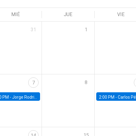
MIÉ
JUE
VIE
31
1
8
7
0 PM -
Jorge Rodriguez, Universidad de Los Andes
2:00 PM -
Carlos Pérez, Universidad Finis
15
14