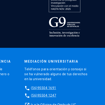
ENCIA
MEDIACIÓN UNIVERSITARIA
de
Teléfonos para orientación y consejo si
énero o
se ha vulnerado alguno de tus derechos
en la universidad.
phone
(56)95504 1691
phone
(56)95504 1247
launch
Ir a la Oficina de Ombuds UC