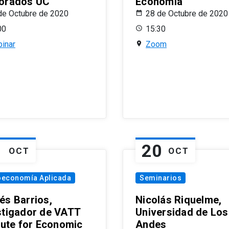
orados UC
Economía
de Octubre de 2020
28 de Octubre de 2020
00
15:30
inar
Zoom
1
20
OCT
OCT
oeconomía Aplicada
Seminarios
és Barrios,
Nicolás Riquelme,
stigador de VATT
Universidad de Los
itute for Economic
Andes