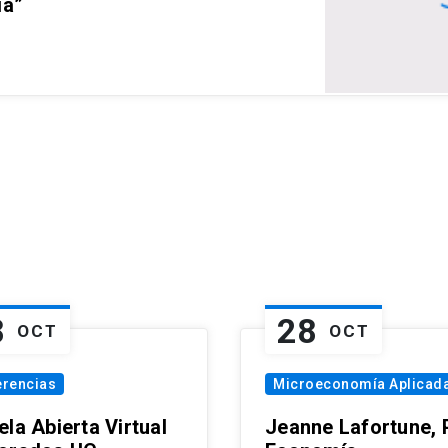
ia”
8
28
OCT
OCT
erencias
Microeconomía Aplicad
la Abierta Virtual
Jeanne Lafortune,