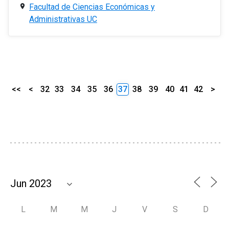
Facultad de Ciencias Económicas y
Administrativas UC
<<
<
32
33
34
35
36
37
38
39
40
41
42
>
L
M
M
J
V
S
D