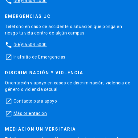
phone
(56)95504 4000
EMERGENCIAS UC
Teléfono en caso de accidente o situación que ponga en
riesgo tu vida dentro de algún campus.
phone
(56)95504 5000
launch
Ir al sitio de Emergencias
DISCRIMINACIÓN Y VIOLENCIA
Orientación y apoyo en casos de discriminación, violencia de
género o violencia sexual.
launch
Contacto para apoyo
launch
Más orientación
MEDIACIÓN UNIVERSITARIA