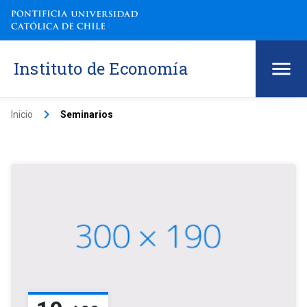
Instituto de Economía
keyboard_arrow_right
Inicio
Seminarios