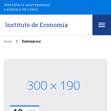
Instituto de Economía
keyboard_arrow_right
Inicio
Seminarios