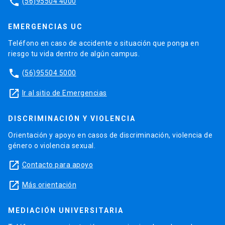
phone
(56)95504 4000
EMERGENCIAS UC
Teléfono en caso de accidente o situación que ponga en
riesgo tu vida dentro de algún campus.
phone
(56)95504 5000
launch
Ir al sitio de Emergencias
DISCRIMINACIÓN Y VIOLENCIA
Orientación y apoyo en casos de discriminación, violencia de
género o violencia sexual.
launch
Contacto para apoyo
launch
Más orientación
MEDIACIÓN UNIVERSITARIA