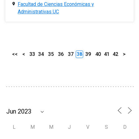
Facultad de Ciencias Económicas y
Administrativas UC
<<
<
33
34
35
36
37
38
39
40
41
42
>
L
M
M
J
V
S
D