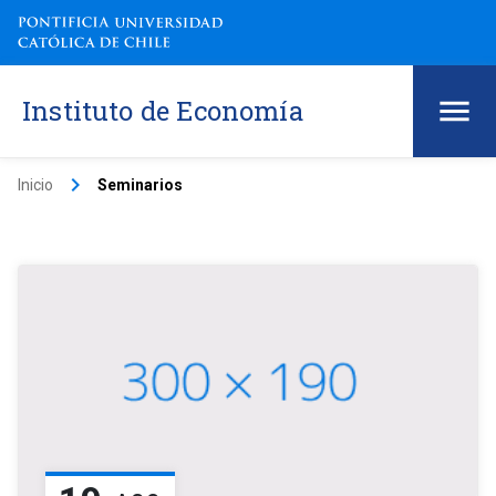
Instituto de Economía
keyboard_arrow_right
Inicio
Seminarios