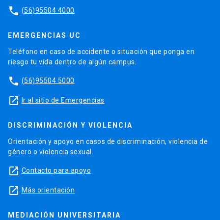
phone
(56)95504 4000
EMERGENCIAS UC
Teléfono en caso de accidente o situación que ponga en
riesgo tu vida dentro de algún campus.
phone
(56)95504 5000
launch
Ir al sitio de Emergencias
DISCRIMINACIÓN Y VIOLENCIA
Orientación y apoyo en casos de discriminación, violencia de
género o violencia sexual.
launch
Contacto para apoyo
launch
Más orientación
MEDIACIÓN UNIVERSITARIA