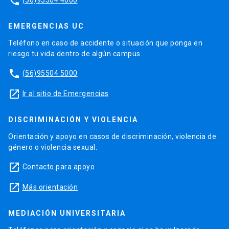
phone
EMERGENCIAS UC
Teléfono en caso de accidente o situación que ponga en
riesgo tu vida dentro de algún campus.
phone
(56)95504 5000
launch
Ir al sitio de Emergencias
DISCRIMINACIÓN Y VIOLENCIA
Orientación y apoyo en casos de discriminación, violencia de
género o violencia sexual.
launch
Contacto para apoyo
launch
Más orientación
MEDIACIÓN UNIVERSITARIA