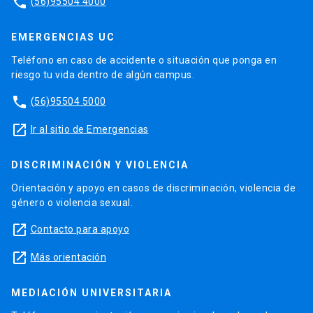
phone
(56)95504 4000
EMERGENCIAS UC
Teléfono en caso de accidente o situación que ponga en
riesgo tu vida dentro de algún campus.
phone
(56)95504 5000
launch
Ir al sitio de Emergencias
DISCRIMINACIÓN Y VIOLENCIA
Orientación y apoyo en casos de discriminación, violencia de
género o violencia sexual.
launch
Contacto para apoyo
launch
Más orientación
MEDIACIÓN UNIVERSITARIA