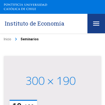
Instituto de Economía
keyboard_arrow_right
Inicio
Seminarios