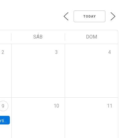
TODAY
SÁB
DOM
2
3
4
10
11
9
onomía UC