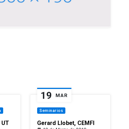
19
MAR
a
Seminarios
 UT
Gerard Llobet, CEMFI