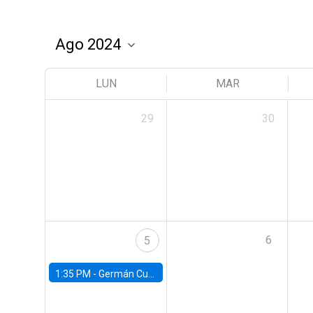
LUN
MAR
29
30
6
5
1:35 PM -
Germán Cubas, University of Houston