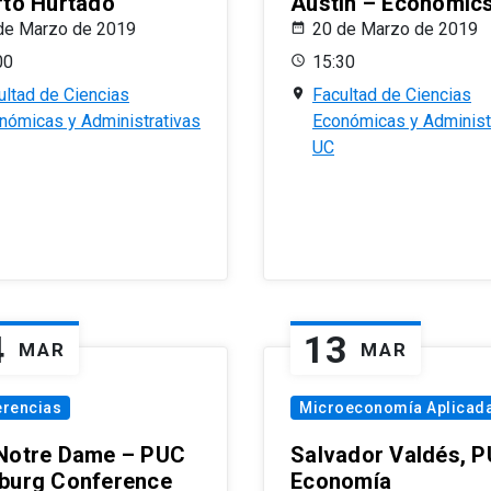
rto Hurtado
Austin – Economic
de Marzo de 2019
20 de Marzo de 2019
00
15:30
ultad de Ciencias
Facultad de Ciencias
nómicas y Administrativas
Económicas y Administ
UC
4
13
MAR
MAR
erencias
Microeconomía Aplicad
Notre Dame – PUC
Salvador Valdés, 
burg Conference
Economía