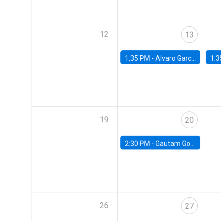
12
13
1:35 PM -
Alvaro Garcia-Marin, Universidad de Los Andes
1:3
19
20
2:30 PM -
Gautam Gowrisankaran, Columbia University
26
27