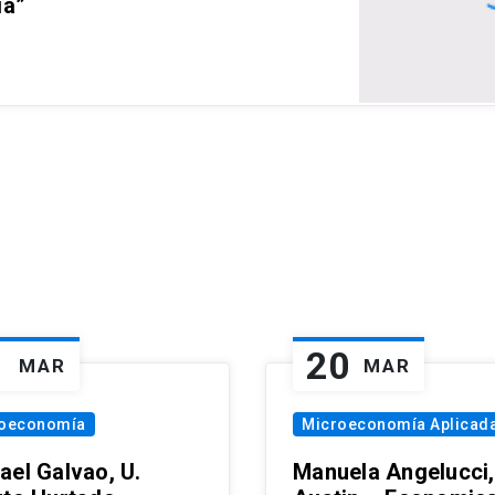
ia”
1
20
MAR
MAR
oeconomía
Microeconomía Aplicad
ael Galvao, U.
Manuela Angelucci,