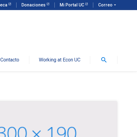
teca
Donaciones
Mi Portal UC
Correo
arrow_drop_down
search
Contacto
Working at Econ UC