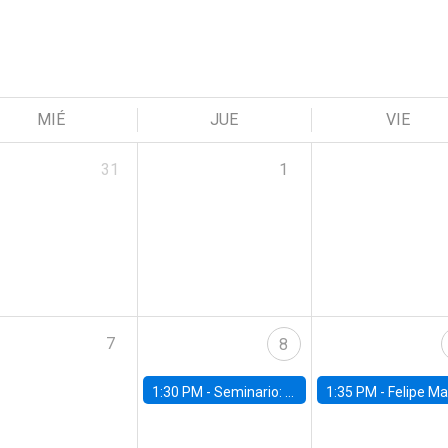
MIÉ
JUE
VIE
31
1
7
8
1:30 PM -
Seminario: “Recuperando la humanidad para progresar en la era de la IA»
1:35 PM -
Felipe Martínez, alumno Doctorado en Ec