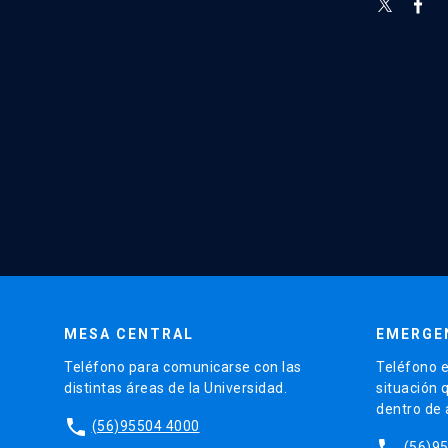
MESA CENTRAL
EMERGE
Teléfono para comunicarse con las
Teléfono e
distintas áreas de la Universidad.
situación 
dentro de
phone
(56)95504 4000
phone
(56)9