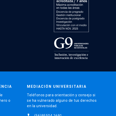
ENCIA
MEDIACIÓN UNIVERSITARIA
de
Teléfonos para orientación y consejo si
énero o
se ha vulnerado alguno de tus derechos
en la universidad.
phone
(56)95504 1691