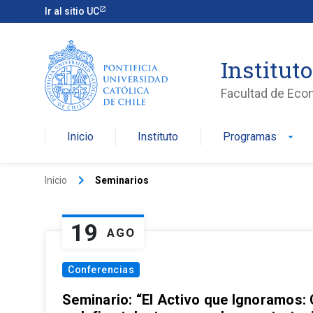
Ir al sitio UC
Institut
Facultad de Eco
Inicio
Instituto
Programas
arrow_drop_down
keyboard_arrow_right
Inicio
Seminarios
19
AGO
Conferencias
Seminario: “El Activo que Ignoramos: