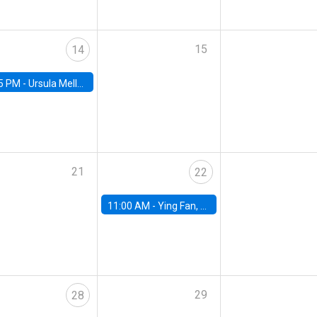
15
14
5 PM -
Ursula Mello, Insper - Institute of Education and Research
21
22
11:00 AM -
Ying Fan, University of Michigan
29
28