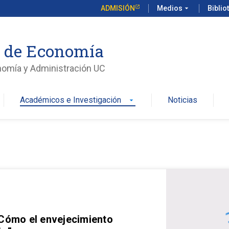
ADMISIÓN
Medios
arrow_drop_down
Biblio
o de Economía
nomía y Administración UC
Académicos e Investigación
Noticias
arrow_drop_down
 Cómo el envejecimiento