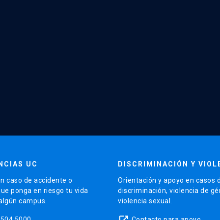
NCIAS UC
DISCRIMINACIÓN Y VIOL
n caso de accidente o
Orientación y apoyo en casos 
que ponga en riesgo tu vida
discriminación, violencia de g
 algún campus.
violencia sexual.
launch
5504 5000
Contacto para apoyo