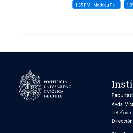
1:35 PM -
Mathieu Pedemonte, IDB
1:3
Inst
Facultad
Avda. Vic
Teléfono
Direcció